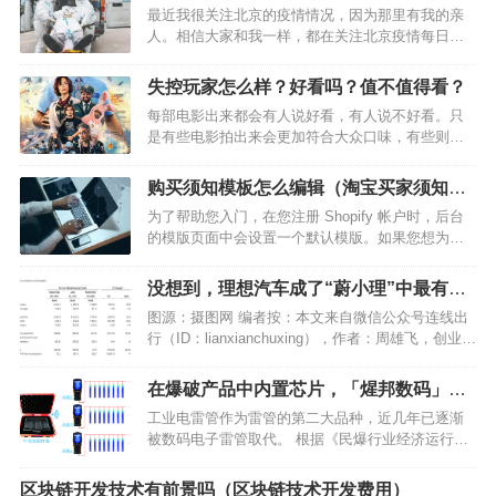
集性疫情14起
最近我很关注北京的疫情情况，因为那里有我的亲
人。相信大家和我一样，都在关注北京疫情每日新
增情况，很多人甚至预测北京很可能会出现当初武
汉的局面。6月份在疫情严峻时，北京7天新增157病
失控玩家怎么样？好看吗？值不值得看？
例，那么在这之后疫情是否得到控制了呢?…
每部电影出来都会有人说好看，有人说不好看。只
是有些电影拍出来会更加符合大众口味，有些则只
适合小部分人看。那么，最近热播的这部失控玩家
怎么样？好看吗？值不值得看？今天小编就和大家
购买须知模板怎么编辑（淘宝买家须知免
说说这部适合大众口味的电影。…
费素材）
为了帮助您入门，在您注册 Shopify 帐户时，后台
的模版页面中会设置一个默认模版。如果您想为在
线商店自定义一个不同的模版，则需要向后台添加
一个模版。 您可通过以下几种方式添加模版： 如果
没想到，理想汽车成了“蔚小理”中最有钱
您的计算机上的 .zip 文件中已有一个模版，那么…
的公司
图源：摄图网 编者按：本文来自微信公众号连线出
行（ID：lianxianchuxing），作者：周雄飞，创业邦
经授权转载 曾几何时，理想汽车还是“蔚小理”三兄
弟之中最落魄的一家。 理想汽车于2015年7月由李
在爆破产品中内置芯片，「煋邦数码」让
想创立，虽然与蔚来、小鹏相比起步…
爆破产品被精准控制、全程追溯
工业电雷管作为雷管的第二大品种，近几年已逐渐
被数码电子雷管取代。 根据《民爆行业经济运行分
析报告》显示，2020年工业雷管总产量为9.56亿
发，其中电子雷管的产量和占比继续保持着高速增
区块链开发技术有前景吗（区块链技术开发费用）