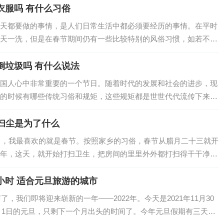
衣服吗 有什么习俗
天都要做的事情，是人们日常生活中都必须要经历的事情。在平时
天一洗，但是在春节期间仍有一些比较特别的风俗习惯，如若不遵
，大年初三和大年初四这两天可以洗衣服吗？…
倒垃圾吗 有什么说法
国人心中非常重要的一个节日。随着时代的发展和社会的进步，现
的时候有哪些传统习俗和规矩，这些规矩都是世世代代流传下来
有很多值得我们去遵守的。例如大年初三可以往…
扫尘是为了什么
我最喜欢的就是春节。按照家乡的习俗，春节从腊月二十三就开
年，这天，就开始打扫卫生，把房间的里里外外都打扫得干干净
这天起人们就开始办年货了，买对…
个小时 适合元旦旅游的城市
了，我们即将迎来崭新的一年——2022年。今天是2021年11月30
1月1日的元旦，只剩下一个月出头的时间了。今年元旦假期有三天，