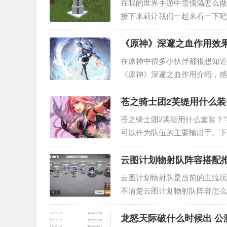
在我的世界手游中雪傀儡怎么做
接下来就让我们一起来看一下吧
块，雪块需要使用雪球合成，4
《原神》深邃之血作用效果
在原神中很多小伙伴都很想知道
《原神》深邃之血作用介绍，感
深邃之血作用介绍 道具名称： 
苍之骑士团2芙缇用什么装
苍之骑士团2芙缇用什么套装？
可以作为队伍的主要输出手。下
之骑士团2芙缇装备详解 1.【起
云图计划物射队阵容搭配
云图计划物射队是当前的主流玩
不清楚云图计划物射队阵容怎么
龙怒天际破什么时候出 公