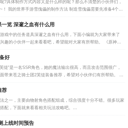
呢?具体制作方式内容又是什么样的呢？那么不清楚的小伙伴们，
~！ 我的世界手游雪傀儡的制作方法 制造雪傀儡需要先准备4个雪
个雪球可以合成一个雪块…
一览 深邃之血有什么用
游戏中的任务道具深邃之血有什么用，下面小编就为大家带来了
兴趣的小伙伴一起来看看吧，希望能对大家有所帮助。 《原神》
深邃之血 获得方式…
备好
“芙缇”是一名SSR角色，她的魔法输出很高，而且攻击范围很广，
面带来苍之骑士团2芙缇装备推荐，希望对小伙伴们有所帮助。 苍
源套装】 两…
推荐
法之一，主要由物射角色搭配组成，综合强度十分不错。很多玩家
搭配，下面就来看看相关玩法攻略吧。…
测上线时间预告