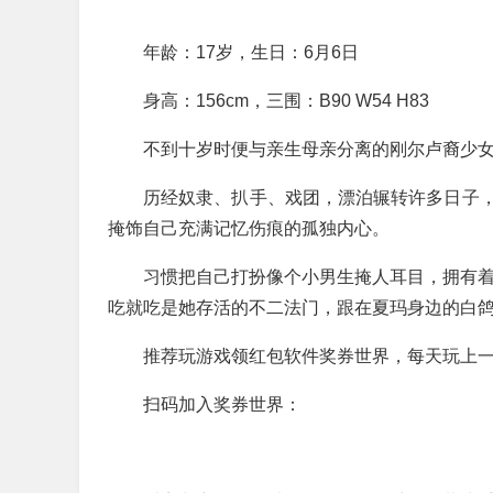
年龄：17岁，生日：6月6日
身高：156cm，三围：B90 W54 H83
不到十岁时便与亲生母亲分离的刚尔卢裔少
历经奴隶、扒手、戏团，漂泊辗转许多日子
掩饰自己充满记忆伤痕的孤独内心。
习惯把自己打扮像个小男生掩人耳目，拥有着
吃就吃是她存活的不二法门，跟在夏玛身边的白
推荐玩游戏领红包软件奖券世界，每天玩上一个
扫码加入奖券世界：