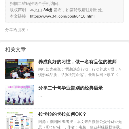
扫描二维码推送至手机访问。
版权声明：本文由
34楼
发布，如需转载请注明出处。
本文链接：
https://www.34l.com/post/8418.html
分享给朋友：
相关文章
养成良好的习惯，做一名有品位的教师
陶行知先生说：“思想决定行动，行动养成习惯，习
惯形成品质，品质决定命运”。最近从网上读了《影
响教师一生的100个好习惯》一书，不禁对陶先生这
句话有了更深刻的领悟和理解。阅读本书带给我的
分享二十句毕业告别的经典语录
不仅是享受，更多的则是生活的引领，智慧的传递
…
和方法的教授…
拉卡拉的卡拉如何OK？
图源：摄图网 编者按：本文来自微信公众号财经无
忌（ID:caijwj），作者：韦航，创业邦经授权转载