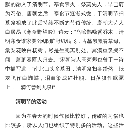
默的融入了清明节。寒食禁火，祭奠先人，早已蔚
为习俗。唐朝之后，寒食节逐渐式微，于清明节扫
墓祭祖成了此后持续不断的节俗传统。唐朝大诗人
白居易《寒食野望吟》诗云："乌啼鹊噪昏乔木，清
明寒食谁家哭?风吹旷野纸钱飞，古墓累累春草绿。
棠梨花映白杨树，尽是生死离别处。冥漠重泉哭不
闻，萧萧暮雨人归去。"宋朝诗人高菊卿也曾于一诗
中描写道："南北山头多墓田，清明祭扫各纷然。纸
灰飞作白蝴蝶，泪血染成红杜鹃。日落狐狸眠冢
上，一滴何曾到九泉!"
清明节的活动
因为在春天的时候气候比较好，传统的习俗也
比较多，所以人们也组织了特别多的活动。这些活