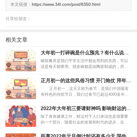
本文链接：
https://www.34l.com/post/8350.html
分享给朋友：
相关文章
大年初一打碎碗是什么预兆？有什么说
法？
碗筷餐具是我们平常生活中都会用到的东西，可以
说是每天都要用。很多碗都是由陶瓷制成的，所以
我们使用它的时候不小心打碎那也是常有的事情，
那如果一旦不小心打碎了碗，特别是在大年初一的
正月初一的这些风俗习惯 开门炮仗 拜年
时候，有什么征兆呢？…
给压岁钱
正月初一，这天又称为春节，是我们中国最富
有特色的传统节日，我们过春节已超过4000多年的
历史。因为是新一年的伊始，所以大家都会十分注
重，同时会有许多的风俗习惯，下面就来看看正月
2022年大年初三要请财神吗 影响财运的因
初一有哪些风俗习惯。 开门炮仗 中国民间有“开
素有哪些
除了身体健康之外，财运对于人们来说也是很重要
门…
的一个部分。随着社会的发展和时代的进步，在这
个激流勇进的时代潮流之下，我们将自己置身于何
处。在追求财富的道路上，有的人一帆风顺、财源
距离2022年元旦倒计时还有多少天 国外的