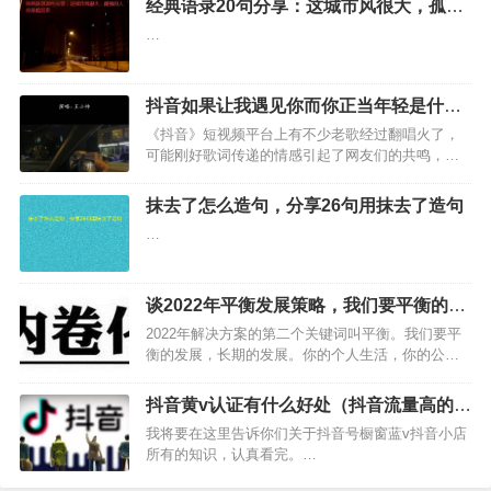
经典语录20句分享：这城市风很大，孤独
的人总是晚回家
…
抖音如果让我遇见你而你正当年轻是什么
歌曲？
《抖音》短视频平台上有不少老歌经过翻唱火了，
可能刚好歌词传递的情感引起了网友们的共鸣，而
最近比较火的一首歌歌词大概是如果让我遇见你而
你正当年轻，好多网友不知道首是什么歌曲？小编
抹去了怎么造句，分享26句用抹去了造句
刚开始也不知道，后来经过搜索得知这是一首老歌
…
《怨苍天变了心》，是…
谈2022年平衡发展策略，我们要平衡的发
展
2022年解决方案的第二个关键词叫平衡。我们要平
衡的发展，长期的发展。你的个人生活，你的公司
事业，还有国家的形势，我觉得一定要平衡的去发
展，不能说我只赚钱，身体就搞垮，或者说我只赚
抖音黄v认证有什么好处（抖音流量高的是
快钱，但是不关心国家的形势。你看，密室逃脱这
蓝v和黄v）
我将要在这里告诉你们关于抖音号橱窗蓝v抖音小店
个行业，上周国家…
所有的知识，认真看完。…