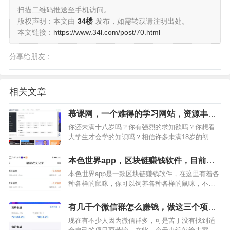
扫描二维码推送至手机访问。
版权声明：本文由
34楼
发布，如需转载请注明出处。
本文链接：
https://www.34l.com/post/70.html
分享给朋友：
相关文章
慕课网，一个难得的学习网站，资源丰
富，不容错过
你还未满十八岁吗？你有强烈的求知欲吗？你想看
大学生才会学的知识吗？相信许多未满18岁的初中
生高中生都对大学知识的海洋有一种向往与好奇，
那么我今天就给你们推荐这么一个充满学习资源的
本色世界app，区块链赚钱软件，目前收
网站——中国大学MOOC（慕课网），这个网站是
益超高
本色世界app是一款区块链赚钱软件，在这里有着各
一个难得的学习资…
种各样的鼠咪，你可以饲养各种各样的鼠咪，不断
地通过它们挖矿来赚取收益。上面还有游戏赚钱，
购物返利，最吸引人的是这款软件上面的福星很值
有几千个微信群怎么赚钱，做这三个项目
钱，估算3天产一个福星，福星单价最高1.5美元，
一天赚一千多元
现在有不少人因为微信群多，可是苦于没有找到适
相当于10元…