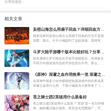
分享给朋友：
相关文章
妄想山海怎么用扇子回血？详细回血方法
攻略介绍
很多玩家对妄想山海怎么用扇子回血的方法不是很
清楚，那么，今天小编提到了这款游戏，觉得有必
要详细和大家介绍下这款妄想山海游戏的详细回血
方法攻略，对于这款游戏不是很清楚的玩家，可以
斗罗大陆手游哪个版本比较好玩？分享三
好好看下。…
款给你
知名漫画斗罗大陆自从开放手游版权后，有很多从
不同方向描述该作品的手游也层出不穷。那么，斗
罗大陆手游哪个版本比较好玩呢？接下来小编就为
大家分享三款不同版本的斗罗大陆手游，这三款都
《原神》深邃之血作用效果一览 深邃之血
是比较好玩的，有兴趣的朋友赶紧看下吧。…
有什么用
在原神中很多小伙伴都很想知道游戏中的任务道具
深邃之血有什么用，下面小编就为大家带来了《原
神》深邃之血作用介绍，感兴趣的小伙伴一起来看
看吧，希望能对大家有所帮助。 《原神》深邃之血
苍之骑士团2芙缇用什么装备好
作用介绍 道具名称： 深邃之血 获得方式…
苍之骑士团2芙缇用什么套装？“芙缇”是一名SSR角
色，她的魔法输出很高，而且攻击范围很广，可以