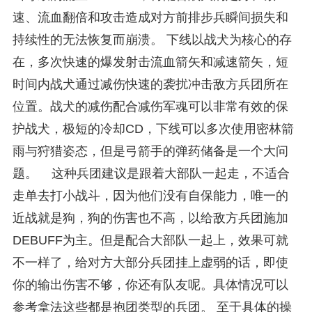
速、流血翻倍和攻击造成对方前排步兵瞬间损失和
持续性的无法恢复而崩溃。 下线以战犬为核心的存
在，多次快速的爆发射击流血箭矢和减速箭矢，短
时间内战犬通过减伤快速的袭扰冲击敌方兵团所在
位置。战犬的减伤配合减伤军魂可以非常有效的保
护战犬，极短的冷却CD，下线可以多次使用密林箭
雨与狩猎姿态，但是弓箭手的弹药储备是一个大问
题。
这种兵团建议是跟着大部队一起走，不适合
走单去打小战斗，因为他们没有自保能力，唯一的
近战就是狗，狗的伤害也不高，以给敌方兵团施加
DEBUFF为主。但是配合大部队一起上，效果可就
不一样了，给对方大部分兵团挂上虚弱的话，即使
你的输出伤害不够，你还有队友呢。具体情况可以
参考拿法这些都是抱团类型的兵团。 至于具体的操