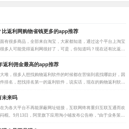
比返利网购物省钱更多的app推荐
面有很多商品，全部来自淘宝，大家都知道，通过这个平台上淘宝
很多人可能觉得返利网很好了，可是，你知道吗？现在还有比返利
品更多，返利的现金也更高。…
年返利佣金最高的app推荐
大堆，很多人想找购物返利软件的时候都在苦恼到底找哪款好，因
件排名，想找排名第一的返利软件，说实话，现在的购物返利软件
你想做的话，建议做这款软件吧。…
有未来吗
在为各大平台不再能屏蔽网址链接，互联网终将重归互联互通而欢
闷棍。9月13日，阿里旗下应用淘小铺发布公告称，“由于业务策略
21年10月11日晚间停止。”在…