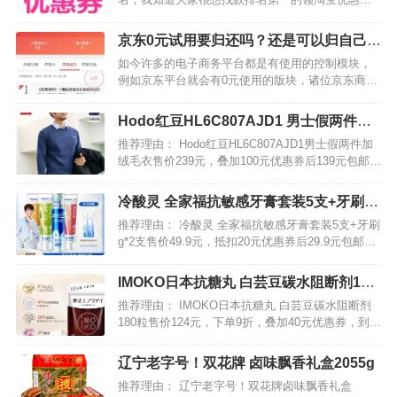
的软件，那么，今天小编就给大家推荐一款可以领
淘宝优惠券排名第一的软件，下面一起来看看吧。
京东0元试用要归还吗？还是可以归自己所
…
有了？
如今许多的电子商务平台都是有使用的控制模块，
例如京东平台就会有0元使用的版块，诸位京东商城
客户们能够去申请办理0元使用，仅仅取得成功的几
率并不高罢了，假如申请办理成功了之后，那时候
Hodo红豆HL6C807AJD1 男士假两件加
商品是不是要退回来呢?…
绒毛衣
推荐理由： Hodo红豆HL6C807AJD1男士假两件加
绒毛衣售价239元，叠加100元优惠券后139元包邮，
多款可选。 天寒地冻想风度翩翩？穿红豆加绒加厚
毛衫。前胸后背全加绒，关键还不臃肿，版型挺
冷酸灵 全家福抗敏感牙膏套装5支+牙刷
括，气场瞬间出来，帅的一批！…
g*2支
推荐理由： 冷酸灵 全家福抗敏感牙膏套装5支+牙刷
g*2支售价49.9元，抵扣20元优惠券后29.9元包邮。
双重抗敏感因子，能帮助减轻牙齿敏感，缓解牙齿
过敏引发的酸痛现象。富含柠檬精华，清新爽口，
IMOKO日本抗糖丸 白芸豆碳水阻断剂180
滋养牙龈，享受口腔健康之旅。添加创新技术…
粒
推荐理由： IMOKO日本抗糖丸 白芸豆碳水阻断剂
180粒售价124元，下单9折，叠加40元优惠券，到手
71.6元包邮包税。 日本IMOKO抗糖丸，含白芸豆，
薏苡仁，茶树花，抗糖美肤铁三角，三重阻断，抑
辽宁老字号！双花牌 卤味飘香礼盒2055g
制糖分吸收，紧致肌肤，美白祛黄，祛痘…
推荐理由： 辽宁老字号！双花牌卤味飘香礼盒