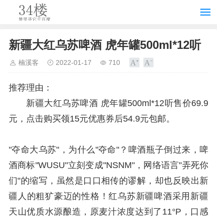
新疆大红乌苏啤酒 虎年罐500ml*12听
楠溪客
2022-01-17
710
推荐理由：
新疆大红乌苏啤酒 虎年罐500ml*12听售价69.9
元，点击购买领15元优惠券后54.9元包邮。
"夺命大乌苏"，为什么"夺命"？啤酒瓶子倒过来，啤
酒商标"WUSU"立刻变成"NSNM"，网络语言"弄死你
们"的缩写，虽然是口口相传的谬解，却也反映出新
疆人的粗犷豪迈的性格！红乌苏新疆啤酒采用新疆
天山优质水源酿造，原麦汁浓度达到了11°P，口感