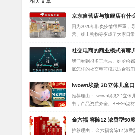
相关文章
京东自营店与旗舰店有什
因为2020年肺炎疫情很严重，
营、线上购物等变成了大家日常
2020年后肺炎疫情时期确实
社交电商的商业模式有哪
我们看到很多王老吉、娃哈哈都
底怎样的社交电商模式适合我们
交电商的解决方案。…
iwown埃微 3D立体儿童口
推荐理由： iwown埃微3D立体
书，产品资质齐全。BFE95
播！含熔喷布过滤层，孩子必备
金六福 窖陈12 浓香型50度
推荐理由： 金六福窖陈12 浓香型