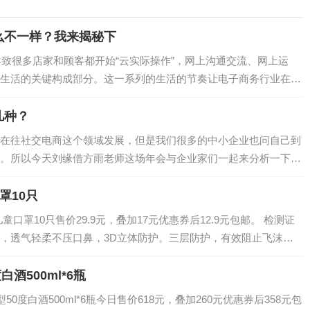
么不一样？我来揭秘下
导致很多店家和顾客都开始“云实际操作”，网上沟通交流、网上运
生活的关键构成部分。这一系列的生活的节奏让电子商务行业在
爆火一把。那么，问题来了，京东自营店与…
几种？
在往社交电商这个领域发展，但是我们很多的中小企业也问自己到
。所以今天刘缘借方雨老师这场年会与企业家们一起来分析一下社
罩10只
儿童口罩10只售价29.9元，叠加17元优惠券后12.9元包邮。 检测证
滤材，透气轻柔不压口鼻，3D立体防护。三层防护，有效阻止飞沫传
。…
白酒500ml*6瓶
50度白酒500ml*6瓶今日售价618元，叠加260元优惠券后358元包