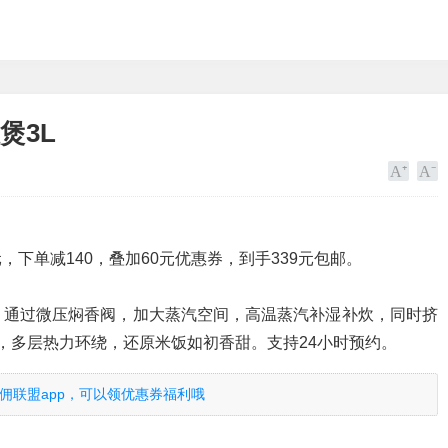
饭煲3L
539元，下单减140，叠加60元优惠券，到手339元包邮。
。通过微压焖香阀，加大蒸汽空间，高温蒸汽补湿补炊，同时挤
，多层热力环绕，还原米饭如初香甜。支持24小时预约。
佣联盟app，可以领优惠券福利哦