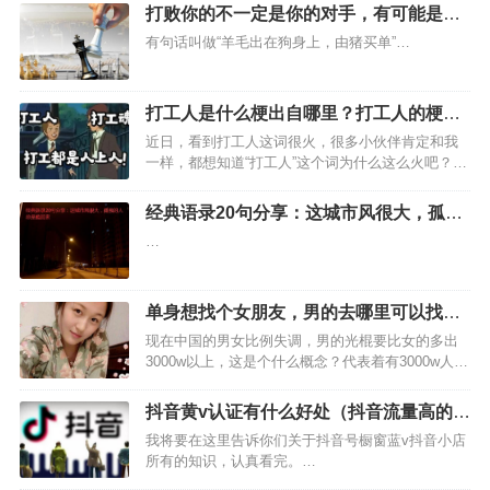
打败你的不一定是你的对手，有可能是一
个过路人
有句话叫做“羊毛出在狗身上，由猪买单”…
打工人是什么梗出自哪里？打工人的梗为
什么这么火？
近日，看到打工人这词很火，很多小伙伴肯定和我
一样，都想知道“打工人”这个词为什么这么火吧？那
么，接下来我就跟大家说说打工人是什么梗出自哪
里？这词出自哪里无从考证，不过肯定是某些有头
经典语录20句分享：这城市风很大，孤独
脑的网友发明的，至于出自哪位网友？我们一起来
的人总是晚回家
…
了解相关情况吧。…
单身想找个女朋友，男的去哪里可以找个
女朋友
现在中国的男女比例失调，男的光棍要比女的多出
3000w以上，这是个什么概念？代表着有3000w人是
找不到对象的。所以很多单身男的就开始发愁了，
单身想找个女朋友究竟到哪里找呢？说实话，小编
抖音黄v认证有什么好处（抖音流量高的是
也是一名单身汉，也正在找女朋友，虽然说，我没
蓝v和黄v）
我将要在这里告诉你们关于抖音号橱窗蓝v抖音小店
有找到女朋…
所有的知识，认真看完。…