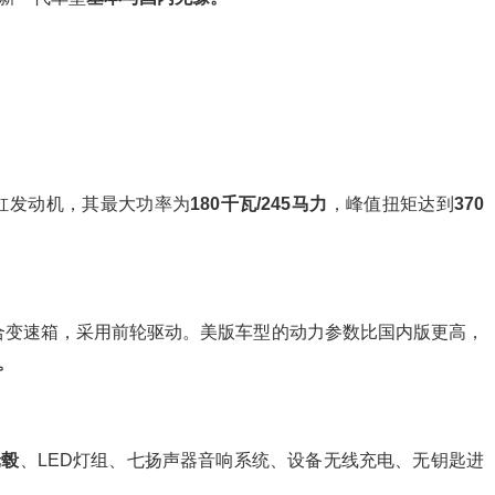
四缸发动机，其最大功率为
180千瓦/245马力
，峰值扭矩达到
370
合变速箱，采用前轮驱动。美版车型的动力参数比国内版更高，
米。
轮毂
、LED灯组、七扬声器音响系统、设备无线充电、无钥匙进