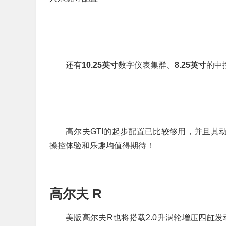
还有
10.25英寸
数字仪表集群、
8.25英寸
的中
高尔夫GTI的起步配置已比较够用，并且其
操控体验和乐趣均值得期待！
高尔夫 R
美版高尔夫R也将搭载2.0升涡轮增压四缸