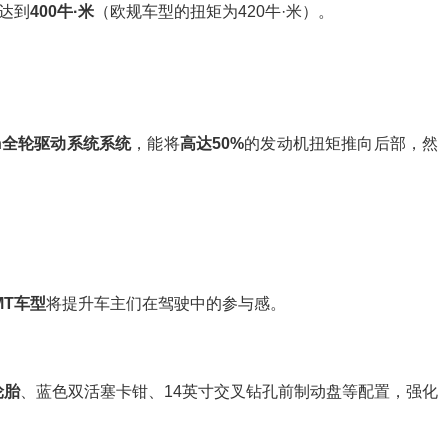
达到
400牛·米
（欧规车型的扭矩为420牛·米）。
ion全轮驱动系统系统
，能将
高达50%
的发动机扭矩推向后部，然
MT车型
将提升车主们在驾驶中的参与感。
轮胎
、蓝色双活塞卡钳、14英寸交叉钻孔前制动盘等配置，强化