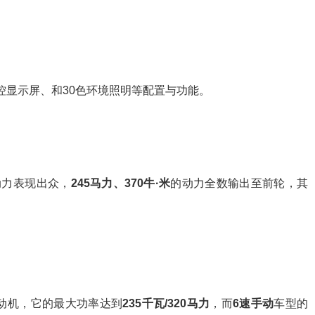
控显示屏、和30色环境照明等配置与功能。
动力表现出众，
245马力、370牛·米
的动力全数输出至前轮，其
发动机，它的最大功率达到
235千瓦/320马力
，而
6速手动
车型的