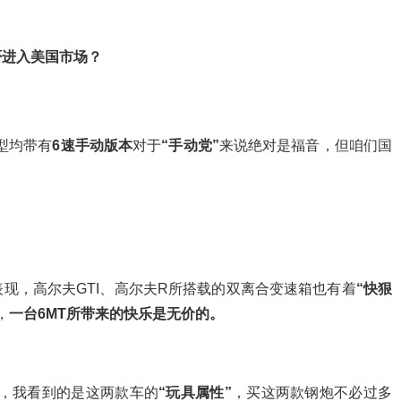
否进入美国市场？
型均带有
6速手动版本
对于
“手动党”
来说绝对是福音，但咱们国
现，高尔夫GTI、高尔夫R所搭载的双离合变速箱也有着
“快狠
，
一台6MT所带来的快乐是无价的。
上，我看到的是这两款车的
“玩具属性”
，买这两款钢炮不必过多