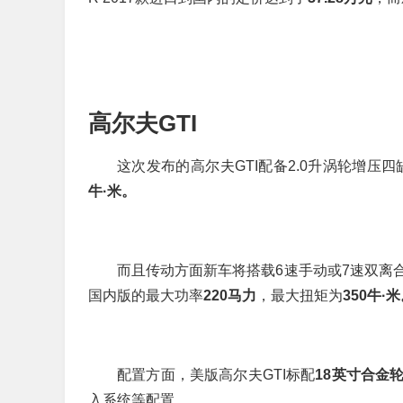
高尔夫GTI
这次发布的高尔夫GTI配备2.0升涡轮增压
牛·米。
而且传动方面新车将搭载6速手动或7速双离
国内版的最大功率
220马力
，最大扭矩为
350牛·
配置方面，美版高尔夫GTI标配
18英寸合金
入系统等配置