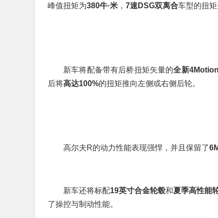
峰值扭矩为
380牛·米
，
7速DSG双离合
车型的扭矩
新车将配备带有后桥扭矩矢量的
全新4Mot
后将
高达100%
的扭矩推向左侧或右侧后轮。
高尔夫R的动力性能表现强悍，并且保留了
6
新车还将标配
19英寸合金轮毂
和
夏季高性能
了操控与制动性能。