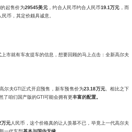
I的起售价为
29545美元
，约合人民币约合人民币
19.1万元
，而
人民币，其定价颇具诚意。
正式上市就有车友提车的信息，想要回顾的马上点击：全新高尔夫
高尔夫GTI正式开启预售，新车预售价为
23.18万元
。相比之下
然了咱们国产版的GTI可能会拥有更
丰富的配置。
22万元
人民币，这个价格真的让人羡慕不已，毕竟上一代高尔夫
新一代车型
基本与国内无缘。