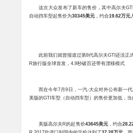
这次大众发布了新车的售价，其中高尔夫GT
自动挡车型起售价为
30345美元
，约合
19.62万元
此前我们就曾报道过第8代高尔夫GTI还没
R旅行版全球首发，4.9秒破百还带有漂移模式
而在今年7月9日，一汽-大众对外公布新一代
美版的GTI车型（自动挡车型）的售价更加低，当
美版高尔夫R的起售价
43645美元
，约合
28.
R 2017款进口到国内的定价达到了
37.28万元
，而