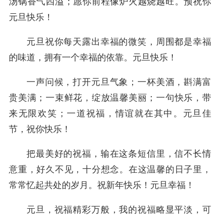
汤锅香气四溢；愿你前程像炉火越烧越旺。预祝你
元旦快乐！
元旦祝你每天露出幸福的微笑，周围都是幸福
的味道，拥有一个幸福的依靠。元旦快乐！
一声问候，打开元旦气象；一杯美酒，斟满富
贵美满；一束鲜花，绽放温馨美丽；一句快乐，带
来无限欢笑；一道祝福，情谊就在其中。元旦佳
节，祝你快乐！
把最美好的祝福，输在这条短信里，信不长情
意重，好久不见，十分想念。在这温馨的日子里，
常常忆起共处的岁月。祝新年快乐！元旦幸福！
元旦，祝福精彩万般，我的祝福略显平淡，可