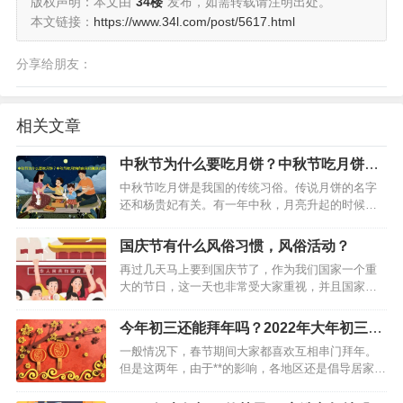
版权声明：本文由
34楼
发布，如需转载请注明出处。
本文链接：
https://www.34l.com/post/5617.html
分享给朋友：
相关文章
中秋节为什么要吃月饼？中秋节吃月饼的
由来和寓意介绍
中秋节吃月饼是我国的传统习俗。传说月饼的名字
还和杨贵妃有关。有一年中秋，月亮升起的时候，
唐玄宗和杨贵妃在月光下一起赏月吃胡饼。吃着吃
着，李隆基突然说：“这胡饼的名字太难听。”一旁的
国庆节有什么风俗习惯，风俗活动？
杨贵妃为了讨皇上欢心，看着天上的明月，灵机一
再过几天马上要到国庆节了，作为我们国家一个重
动说：“要不叫月…
大的节日，这一天也非常受大家重视，并且国家领
导人还有可能会进行阅兵仪式，不过我国国庆实行
的阅兵制度是以“5年一小庆，10年一大庆”，那么在
今年初三还能拜年吗？2022年大年初三拜
今年国庆节有什么活动，国庆节有什么风俗习惯
年有什么讲究
一般情况下，春节期间大家都喜欢互相串门拜年。
呢，接下来小编就…
但是这两年，由于**的影响，各地区还是倡导居家过
节，减少互相拜年的频率，降低疾病传染的风险。
而大年初三这天，民间传说是“赤狗日”，这天不适合