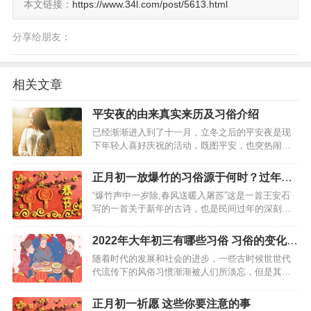
本文链接：
https://www.34l.com/post/5613.html
分享给朋友：
相关文章
平安夜的由来真实来历及习俗介绍
已经渐渐进入到了十一月，立冬之后的平安夜是现
下年轻人喜好庆祝的活动，既图平安，也突热闹。
那么你可了解平安夜的由来真实来历吗？以及平安
夜中西方有什么不同的习俗呢？一起来看看平安夜
正月初一放爆竹的习俗源于何时？过年放
的由来真实来历及习俗的相关分享，可供大家参考
爆竹的由来以及注意事项
“爆竹声中一岁除,春风送暖入屠苏”这是一首王安石
了解。 平安夜的…
写的一首关于新年的古诗，也是民间过年的深刻体
现。过节时，人们通过燃放爆竹进行庆祝，那正月
初一放爆竹的习俗起源于何时呢？跟着小编来看一
2022年大年初三有哪些习俗 习俗的变化与
看。放爆竹的由来人们为了年兽，就想起在火中燃
重要性
随着时代的发展和社会的进步，一些古时候世世代
爆竹，用竹子的爆…
代流传下的风俗习惯渐渐被人们所淡忘，但是其实
有很多风俗习惯还是值得人们去遵守的，还是有很
多传统民俗与规矩值得重视的，因为传统文化对于
正月初一祈愿 这些你要注意的事