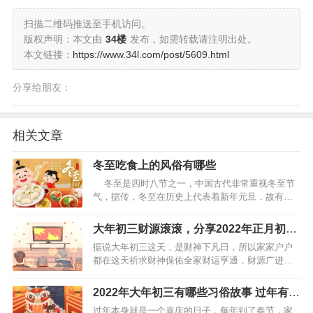
扫描二维码推送至手机访问。
版权声明：本文由
34楼
发布，如需转载请注明出处。
本文链接：
https://www.34l.com/post/5609.html
分享给朋友：
相关文章
冬至吃食上的风俗有哪些
冬至是四时八节之一，中国古代非常重视冬至节
气，据传，冬至在历史上代表着新年元旦，故有了
“冬至大如年”的讲法，并且冬至是养生的大好时机，
主要是因为“气始于冬至”。因此人们在冬至对于吃也
大年初三财源滚滚，分享2022年正月初三
极为讲究，对此以下带来冬至…
的祝福语
据说大年初三这天，是财神下凡日，所以家家户户
都在这天祈求财神保佑全家财运亨通，财源广进。
财神爷是中国民间传说中主管财运的神明，寄托了
我国劳动人民祈求安居乐业幸福生活的朴素情感，
2022年大年初三有哪些习俗故事 过年有什
民间还有很多祭祀财神的民俗活动。…
么趣事
过年本身就是一个喜庆的日子，每年到了春节，家