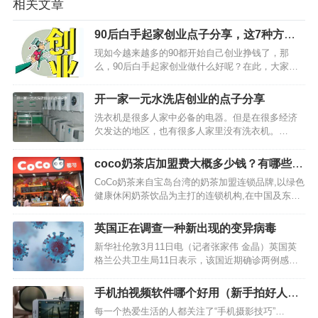
相关文章
90后白手起家创业点子分享，这7种方法
希望对你有用
现如今越来越多的90都开始自己创业挣钱了，那
么，90后白手起家创业做什么好呢？在此，大家一
定要做相关的评估和调研，不然是会赔本的。那
么，下面小编整理了7种适合90后创业的点子，感兴
开一家一元水洗店创业的点子分享
趣的朋友，赶紧分享下吧。…
洗衣机是很多人家中必备的电器。但是在很多经济
欠发达的地区，也有很多人家里没有洗衣机。…
coco奶茶店加盟费大概多少钱？有哪些优
势？
CoCo奶茶来自宝岛台湾的奶茶加盟连锁品牌,以绿色
健康休闲奶茶饮品为主打的连锁机构,在中国及东南
亚地区拥有众多加盟连锁店。相信很多人都想加盟
这个奶茶店吧？那么，coco奶茶店加盟费大概多少
英国正在调查一种新出现的变异病毒
钱？加盟有哪些优势呢？下面小编就详细和大家介
新华社伦敦3月11日电（记者张家伟 金晶）英国英
绍下吧。…
格兰公共卫生局11日表示，该国近期确诊两例感染
了一种新的变异新冠病毒的病例，目前正在对这一
新的变异病毒开展调查。…
手机拍视频软件哪个好用（新手拍好人像
摄影技巧）
每一个热爱生活的人都关注了“手机摄影技巧”…