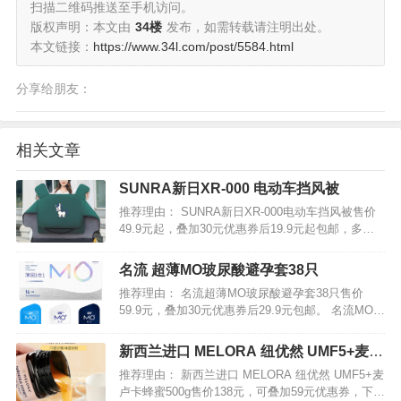
扫描二维码推送至手机访问。
版权声明：本文由
34楼
发布，如需转载请注明出处。
本文链接：
https://www.34l.com/post/5584.html
分享给朋友：
相关文章
SUNRA新日XR-000 电动车挡风被
推荐理由： SUNRA新日XR-000电动车挡风被售价
49.9元起，叠加30元优惠券后19.9元起包邮，多款
可选。 快来囤个冬季移动的小暖炉！暖途品质，外
层PVC防水，不惧雨雪天气，超大尺寸，厚实保
名流 超薄MO玻尿酸避孕套38只
暖、挡风抗寒，结实耐用，整个冬季更温暖。…
推荐理由： 名流超薄MO玻尿酸避孕套38只售价
59.9元，叠加30元优惠券后29.9元包邮。 名流MO玻
尿酸，薄润3合1，0硅油，更健康。小分子玻尿酸超
薄003避孕套，水嫩滋养，越做越润！真实超薄科
新西兰进口 MELORA 纽优然 UMF5+麦卢
技，让你体验彼此的肌肤温度，长效滋润，快…
卡蜂蜜500g
推荐理由： 新西兰进口 MELORA 纽优然 UMF5+麦
卢卡蜂蜜500g售价138元，可叠加59元优惠券，下单