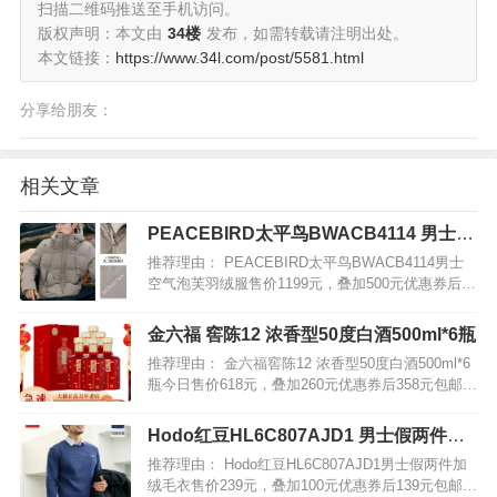
扫描二维码推送至手机访问。
版权声明：本文由
34楼
发布，如需转载请注明出处。
本文链接：
https://www.34l.com/post/5581.html
分享给朋友：
相关文章
PEACEBIRD太平鸟BWACB4114 男士空
气泡芙羽绒服
推荐理由： PEACEBIRD太平鸟BWACB4114男士
空气泡芙羽绒服售价1199元，叠加500元优惠券后
699元包邮。 黑科技空气泡芙面料，防风防泼水，
90%白鸭绒填充温暖舒适，650蓬松度，950mm清
金六福 窖陈12 浓香型50度白酒500ml*6瓶
洁度，柔软蓬松，上身轻盈又保暖…
推荐理由： 金六福窖陈12 浓香型50度白酒500ml*6
瓶今日售价618元，叠加260元优惠券后358元包邮。
金六福窖陈12白酒，50度浓香型，细腻醇厚，口感
柔和；喜宴送礼的品质好酒，自带礼盒包装，过年
Hodo红豆HL6C807AJD1 男士假两件加
送长辈送亲戚倍有面儿！…
绒毛衣
推荐理由： Hodo红豆HL6C807AJD1男士假两件加
绒毛衣售价239元，叠加100元优惠券后139元包邮，