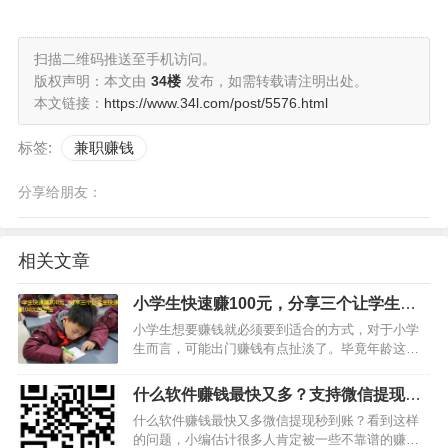
扫描二维码推送至手机访问。
版权声明：本文由
34楼
发布，如需转载请注明出处。
本文链接：
https://www.34l.com/post/5576.html
标签:
兼职赚钱
分享给朋友：
相关文章
小学生快速赚100元，分享三个让学生快
速赚100元的方法
小学生想要赚钱就必须要到适合的方式，对于小学
生而言，可能出门赚钱有点扯淡了。毕竟年龄这么
小，干啥人家也不敢要。所以想赚钱的话，就只能
依托那些虚拟的渠道。如果你游戏玩得好那可以做
什么软件赚钱最快又多？支持微信提现秒
代打，如果你唱歌或者有才艺，那可以去短视频平
到账的软件
什么软件赚钱最快又多微信提现秒到账？看到这样
台崭露头角，如果你觉…
的问题，小编估计很多人肯定被一些不靠谱的赚钱