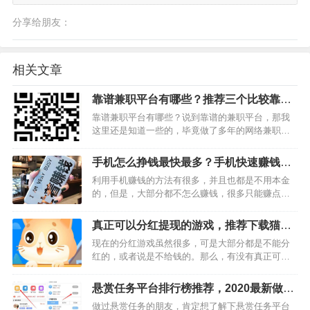
分享给朋友：
相关文章
靠谱兼职平台有哪些？推荐三个比较靠谱
的兼职平台
靠谱兼职平台有哪些？说到靠谱的兼职平台，那我
这里还是知道一些的，毕竟做了多年的网络兼职
了。那么，接下来，我就跟大家分享三家比较靠谱
的兼职平台，这三家我都在操作，收益还不错的。
手机怎么挣钱最快最多？手机快速赚钱方
第一家：趣闲赚 趣闲赚主要做…
法分享
利用手机赚钱的方法有很多，并且也都是不用本金
的，但是，大部分都不怎么赚钱，很多只能赚点零
花钱。那么，手机怎么挣钱最快最多呢？小编推荐
今天就给大家推荐一个手机快速赚钱的方法，通过
真正可以分红提现的游戏，推荐下载猫咪
做任务+推广赚钱，不需要本金每天就能赚上百元以
小屋
现在的分红游戏虽然很多，可是大部分都是不能分
上，感兴趣往下看，…
红的，或者说是不给钱的。那么，有没有真正可以
分红提现的游戏呢？答案是有的，下面小编就给大
家推荐一款叫做猫咪小屋的游戏，这款游戏是小编
悬赏任务平台排行榜推荐，2020最新做悬
接触过打款比较快的游戏，而且加入送的红包比较
赏任务软件推荐
做过悬赏任务的朋友，肯定想了解下悬赏任务平台
大，小编刚玩就领到1…