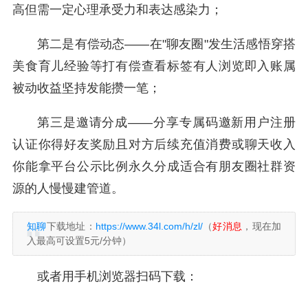
高但需一定心理承受力和表达感染力；
第二是有偿动态——在"聊友圈"发生活感悟穿搭
美食育儿经验等打有偿查看标签有人浏览即入账属
被动收益坚持发能攒一笔；
第三是邀请分成——分享专属码邀新用户注册
认证你得好友奖励且对方后续充值消费或聊天收入
你能拿平台公示比例永久分成适合有朋友圈社群资
源的人慢慢建管道。
知聊
下载地址：
https://www.34l.com/h/zl/
（
好消息
，现在加
入最高可设置5元/分钟）
或者用手机浏览器扫码下载：