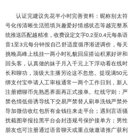
认证完建议先花半小时完善资料：昵称别太符
号化传清晰生活照填兴趣爱好情感状态等越完整系
统推送匹配越精准，收费设定文字0.2至0.4元每条语
音1至3元每分钟按自己舒适度循序渐进调价，每天
挑晚高峰上线挂一两小时礼貌回应搭讪积累好评和
回头客，认真做的妹子月入千元上下浮动看在线时
长和聊功，顶级大主播另论这不忽悠。提现满50元
绑支付宝申请人工审核通常一两个工作日到，新人
注册赠聊币先熟悉界面再正式接单。红线守则：严
禁色情低俗诱导线下交易严禁替人刷单洗钱严禁外
导加微信收红包所有金钱往来走平台；遇到言语骚
扰截图举报拉黑平台会封违规号保护接单方；男性
朋友也可注册通过语音聊天或重点做邀请推广获利