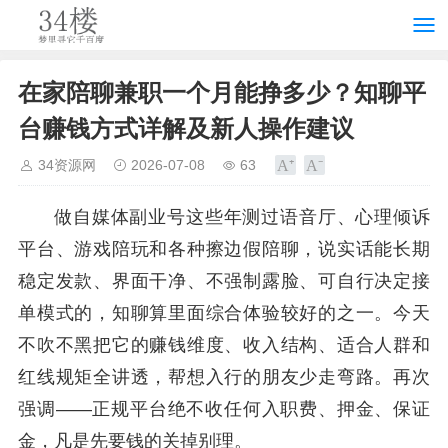
在家陪聊兼职一个月能挣多少？知聊平
台赚钱方式详解及新人操作建议
34资源网
2026-07-08
63
做自媒体副业号这些年测过语音厅、心理倾诉
平台、游戏陪玩和各种擦边假陪聊，说实话能长期
稳定发款、界面干净、不强制露脸、可自行决定接
单模式的，知聊算里面综合体验较好的之一。今天
不吹不黑把它的赚钱维度、收入结构、适合人群和
红线规矩全讲透，帮想入行的朋友少走弯路。再次
强调——正规平台绝不收任何入职费、押金、保证
金，凡是先要钱的关掉别理。