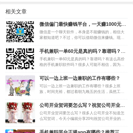
相关文章
微信偏门最快赚钱平台，一天赚1000元很
多
微信是一个聊天软件，本身是不能赚钱的，相信大
家都知道吧？不过，你可以借助微信来赚钱。现在
有很多平台赚钱，都是需要微信的，比如微信辅助
赚钱平台，就是借助微信赚钱的平台之一。这类是
手机兼职一单60元是真的吗？靠谱吗？我
比较偏门的赚钱方式，主要通过你的微信帮别人解
这款软件上面就有
手机兼职一单60元是真的吗？靠谱吗？有这么高价
封，辅助注册来赚钱。…
格的手机兼职软件吗？很多人可能不相信，因为没
有碰到过。我之前也是不相信有一单60的兼职，不
过现在我看到了这样的任务，因此我就跟大家说
可以一边上班一边兼职的工作有哪些？
下，经过我的了解，现在确实有这样的任务，因为
可以一边上班一边兼职的工作有哪些？很多上班
趣闲赚软件上面就有…
族，时间充裕，都过着朝九晚五的生活，虽然工作
很轻松，但是收入也并不是很高，因此，很多上班
族想找份可以一边上班一边兼职的工作做，那么，
公司开业贺词要怎么写？祝贺公司开业的
有哪些兼职工作是可以在上班时候做的呢？下面小
贺词分享
公司开业贺词要怎么写？很多人公司开业不知道怎
编整理了两种能一边上班…
么写贺词，今天小编就分享20句祝贺公司开业的贺
词，希望对不会写贺词的朋友可以有点帮助。1、开
业了，是新的开始，特送你几字开张贺词：诚信经
手机兼职平台正规app有哪些？推荐三款