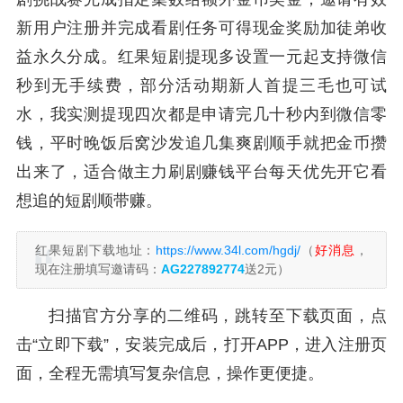
新用户注册并完成看剧任务可得现金奖励加徒弟收
益永久分成。红果短剧提现多设置一元起支持微信
秒到无手续费，部分活动期新人首提三毛也可试
水，我实测提现四次都是申请完几十秒内到微信零
钱，平时晚饭后窝沙发追几集爽剧顺手就把金币攒
出来了，适合做主力刷剧赚钱平台每天优先开它看
想追的短剧顺带赚。
红果短剧下载地址：
https://www.34l.com/hgdj/
（
好消息
，
现在注册填写邀请码：
AG227892774
送2元）
扫描官方分享的二维码，跳转至下载页面，点
击“立即下载”，安装完成后，打开APP，进入注册页
面，全程无需填写复杂信息，操作更便捷。