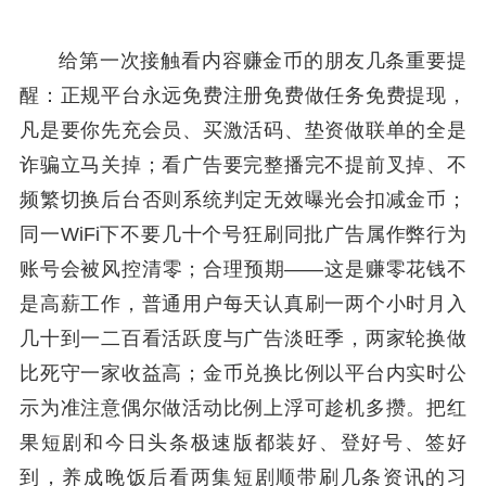
给第一次接触看内容赚金币的朋友几条重要提
醒：正规平台永远免费注册免费做任务免费提现，
凡是要你先充会员、买激活码、垫资做联单的全是
诈骗立马关掉；看广告要完整播完不提前叉掉、不
频繁切换后台否则系统判定无效曝光会扣减金币；
同一WiFi下不要几十个号狂刷同批广告属作弊行为
账号会被风控清零；合理预期——这是赚零花钱不
是高薪工作，普通用户每天认真刷一两个小时月入
几十到一二百看活跃度与广告淡旺季，两家轮换做
比死守一家收益高；金币兑换比例以平台内实时公
示为准注意偶尔做活动比例上浮可趁机多攒。把红
果短剧和今日头条极速版都装好、登好号、签好
到，养成晚饭后看两集短剧顺带刷几条资讯的习