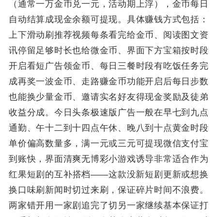
（通常一万金币兑一元，活动期上浮），金币每日
自动结算成现金余额可提现。具体赚钱方式包括：
上下滑动刷推荐视频每条看完给金币、阅读图文资
讯停留足够时长也给微金币、界面下方宝箱按时段
开启看短广告领金币、每日三餐时段有吃饭任务完
成再奖一波金币、走路赚金币功能开启后每日步数
也能换少量金币、邀请实名好友得现金奖励及徒弟
收益分成。今日头条极速版广告一般在早七到九点
通勤、午十二到十四点午休、晚八到十点黄金时段
单价偏高数量多，满一元或三元可提现微信支付宝
到账快，界面清爽无博彩小游戏诱导非常适合作为
红果短剧的互补搭档——这款没新短剧更新或想换
换口味刷新闻时切过来刷，保证碎片时间不浪费。
两家错开用一家剧追完了切另一家继续基本保证打