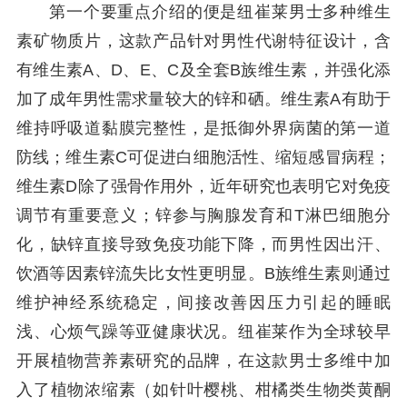
第一个要重点介绍的便是纽崔莱男士多种维生
素矿物质片，这款产品针对男性代谢特征设计，含
有维生素A、D、E、C及全套B族维生素，并强化添
加了成年男性需求量较大的锌和硒。维生素A有助于
维持呼吸道黏膜完整性，是抵御外界病菌的第一道
防线；维生素C可促进白细胞活性、缩短感冒病程；
维生素D除了强骨作用外，近年研究也表明它对免疫
调节有重要意义；锌参与胸腺发育和T淋巴细胞分
化，缺锌直接导致免疫功能下降，而男性因出汗、
饮酒等因素锌流失比女性更明显。B族维生素则通过
维护神经系统稳定，间接改善因压力引起的睡眠
浅、心烦气躁等亚健康状况。纽崔莱作为全球较早
开展植物营养素研究的品牌，在这款男士多维中加
入了植物浓缩素（如针叶樱桃、柑橘类生物类黄酮