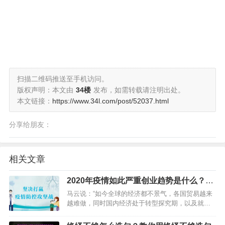
扫描二维码推送至手机访问。
版权声明：本文由
34楼
发布，如需转载请注明出处。
本文链接：
https://www.34l.com/post/52037.html
分享给朋友：
相关文章
2020年疫情如此严重创业趋势是什么？疫
情过后适合做什么行业赚钱？
马云说：“如今全球的经济都不景气，各国贸易越来
越难做，同时国内经济处于转型探究期，以及就业
压力越来越大，很多人都是很迷茫的，疫情处在眼
前无所事事。反而以攻为守，以创业带动就业却成