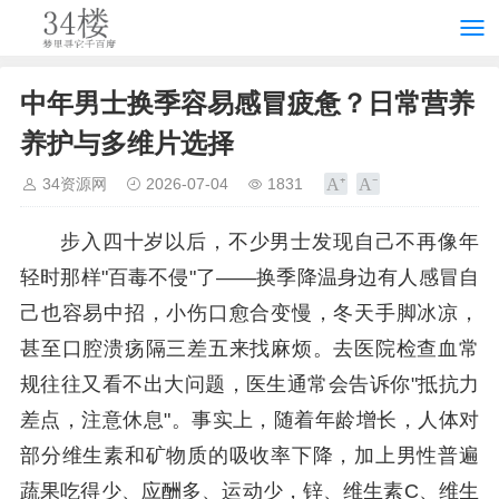
中年男士换季容易感冒疲惫？日常营养
养护与多维片选择
34资源网
2026-07-04
1831
步入四十岁以后，不少男士发现自己不再像年
轻时那样"百毒不侵"了——换季降温身边有人感冒自
己也容易中招，小伤口愈合变慢，冬天手脚冰凉，
甚至口腔溃疡隔三差五来找麻烦。去医院检查血常
规往往又看不出大问题，医生通常会告诉你"抵抗力
差点，注意休息"。事实上，随着年龄增长，人体对
部分维生素和矿物质的吸收率下降，加上男性普遍
蔬果吃得少、应酬多、运动少，锌、维生素C、维生