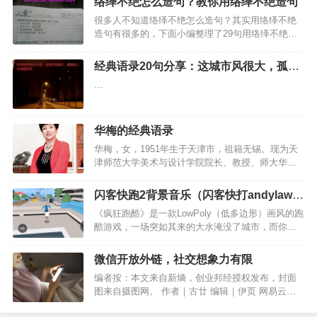
络绎不绝怎么造句？教你用络绎不绝造句
为一种趋向和潮流。”现在大环境下就业的压力越来
很多人不知道络绎不绝怎么造句？其实用络绎不绝
越大，很多人苦恼…
造句有很多的，下面小编整理了29句用络绎不绝造
句的句子，希望对大家有借鉴的作用。…
经典语录20句分享：这城市风很大，孤独
的人总是晚回家
…
华梅的经典语录
华梅，女，1951年生于天津市，祖籍无锡。现为天
津师范大学美术与设计学院院长、教授、师大华梅
服饰文化学研究所所长。国家人事部授衔“有突出贡
献中青年专家”，享受国务院政府津贴。1997年天津
闪客快跑2背景音乐（闪客快打andylaw的
市劳动模范，1998年全国教育系统巾帼建功标兵、
微博）
《疯狂跑酷》是一款LowPoly（低多边形）画风的跑
全国…
酷游戏，一场突如其来的大水淹没了城市，而你在
游戏中扮演一名刚下班的男子，需要从被水淹没的
城市中逃出生天。…
微信开放外链，社交想象力有限
编者按：本文来自新熵，创业邦经授权发布，封面
图来自摄图网。 作者｜古廿 编辑｜伊页 网易云音
乐上市，丁磊在现场讲了很多的未来，比如元宇