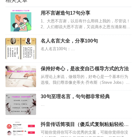
相关文章
用不言谢造句17句分享
1、大恩不言谢，以后有什么用得上我的，尽管说！
2、人们都说大恩不言谢，又说滴水之恩当涌泉相
报，谢还是不谢？好为难！那今儿就不谢天不谢
地，只谢朋友，谢谢你风雨一路的陪伴。感恩节快
名人名言大全，分享100句
乐！3、大恩不言谢，我就是结草衔环，也不足为
名人名言100句：…
报。…
保持好奇心，是改变自己领导方式的方法
从理论上来说，做领导的，好奇心是一个基本行为
选项。我们尊崇像史蒂夫·乔布斯（Steve Jobs）和
托马斯·爱迪生（Thomas Edison）这样的世界级企
业领袖，商业期刊也经常赞美好奇心是如何宝贵。
30句至理名言，句句都非常经典
但在日常实践中，谁有时间好奇这、好奇那…
…
抖音传话筒项目（傻瓜式复制粘贴轻松月
入3000+）
可能你觉得你写不出优秀的文案，可能你觉得你没