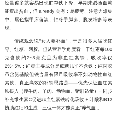
经量偏多就容易出现贮存铁下降。早期未必验血就
能查出贫血，但 already 会有：易疲劳、注意力难集
中、唇色指甲床偏淡、怕冷手脚凉、脱发增多等表
现。
传统观念说"女人要补血"，于是很多人猛吃红
枣、红糖、阿胶。但从营养学角度看：干红枣每100
克含铁约2~3毫克且为非血红素铁，吸收率仅
2%~5%；红糖主要成分是蔗糖几乎不含铁；纯阿胶
虽含氨基酸但铁含量有限且吸收率不如动物性血红
素铁。真正高效的补铁思路是——优先保证血红素
铁摄入（瘦牛肉、羊肉、动物血、猪肝适量）+ 同步
补充维生素C促进非血红素铁转化吸收 + 叶酸和B12
协助红细胞生成，三位一体才能真正"养气血"。