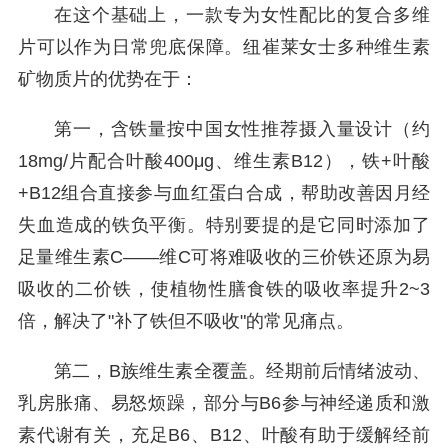
在这个基础上，一款专为女性配比的复合多维
片可以作为日常兜底保障。纽崔莱女士多种维生素
矿物质片的优势在于：
第一，含铁量按中国女性推荐摄入量设计（约
18mg/片配合叶酸400μg、维生素B12），铁+叶酸
+B12组合直接参与血红蛋白合成，帮助改善因月经
失血造成的铁负平衡。特别要提的是它同时添加了
足量维生素C——维C可将难吸收的三价铁还原为易
吸收的二价铁，使植物性膳食铁的吸收率提升2~3
倍，解决了"补了铁但不吸收"的常见痛点。
第二，B族维生素全覆盖。经期前后情绪波动、
乳房胀痛、易怒烦躁，部分与B6参与神经递质和激
素代谢有关，充足B6、B12、叶酸有助于缓解经前