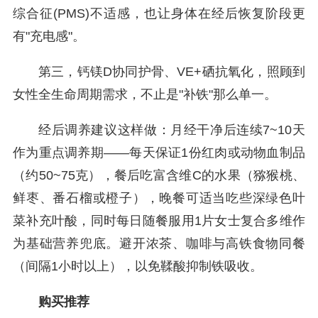
综合征(PMS)不适感，也让身体在经后恢复阶段更
有"充电感"。
第三，钙镁D协同护骨、VE+硒抗氧化，照顾到
女性全生命周期需求，不止是"补铁"那么单一。
经后调养建议这样做：月经干净后连续7~10天
作为重点调养期——每天保证1份红肉或动物血制品
（约50~75克），餐后吃富含维C的水果（猕猴桃、
鲜枣、番石榴或橙子），晚餐可适当吃些深绿色叶
菜补充叶酸，同时每日随餐服用1片女士复合多维作
为基础营养兜底。避开浓茶、咖啡与高铁食物同餐
（间隔1小时以上），以免鞣酸抑制铁吸收。
购买推荐