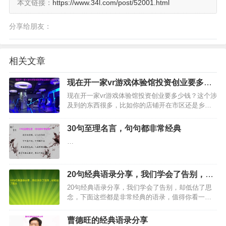
本文链接：
https://www.34l.com/post/52001.html
分享给朋友：
相关文章
现在开一家vr游戏体验馆投资创业要多少
钱？
现在开一家vr游戏体验馆投资创业要多少钱？这个涉
及到的东西很多，比如你的店铺开在市区还是乡
下，是开在热闹地方还是比较冷清的地方，另外还
要看你的店面有多大，设备有多少台，以及其他的
30句至理名言，句句都非常经典
零零碎碎加起来，就能知道开一家vr游戏体验馆需要
…
多少钱了。…
20句经典语录分享，​我们学会了告别，却
低估了思念
20句经典语录分享，我们学会了告别，却低估了思
念，下面这些都是非常经典的语录，值得你看一下
哦。…
曹德旺的经典语录分享