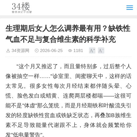
生理期后女人怎么调养最有用？缺铁性
气血不足与复合维生素的科学补充
34资源网
2026-06-25
1181
"这个月又推迟了，而且量特别多，过后整个人
像被抽空一样……"诊室里、闺蜜聊天中，这样的话
太常见。很多女性每次月经结束都伴随头晕、心
慌、脸色发白或蜡黄、连爬两层楼都喘——这很可
能不是"体虚"那么笼统，而是月经期铁和叶酸流失引
发的轻度缺铁性贫血或铁缺乏状态，再叠加B族维生
素不足导致能量代谢跟不上，身体就会频繁给你
发"低电量警告"。