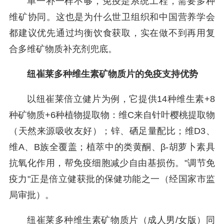
单一补一样不够，免疫是系统工程，需要多种
维矿协同。这也是为什么世卫组织和中国营养学会
都建议优先通过均衡饮食获取，实在做不到再用复
合多维矿物质补充剂兜底。
纽崔莱多种维生素矿物质片的免疫支持优势
以纽崔莱倍立健片为例，它提供14种维生素+8
种矿物质+6种植物提取物：维C来自针叶樱桃提取物
（天然来源吸收友好）；锌、硒足量配比；维D3、
维A、B族全覆盖；植萃中的类黄酮、β-胡萝卜素具
抗氧化作用，帮免疫细胞减少自由基损伤。"调节免
疫力"正是倍立健获批的保健功能之一（经国家市监
局审批）。
纽崔莱多种维生素矿物质片（成人男/女版）同