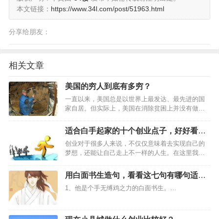
本文链接：
https://www.34l.com/post/51963.html
分享给朋友：
相关文章
美国的穷人到底有多穷？
一直以来，美国总是以世界上最发达、最先进的国
家自居。但实际上，美国在消除贫困上并没有做到
世界上最发达国家应有的水准，全美国还有近七分
之一的人在贫困线以下挣扎，他们生活中的心酸鲜
适合白手起家的十个创业点子，好好看下
有人知，与电视中所展示的“美国梦”形成巨大反差。
吧
创业对于很多人来说，不仅仅意味着去实现自己的
…
梦想，还能让自己走上不一样的人生。在这里我给
大家分享一些创业的点子，希望能帮助到大家！…
用白面书生造句，看看这七句有哪句适合
你？
1、他是个手无缚鸡之力的白面书生。…