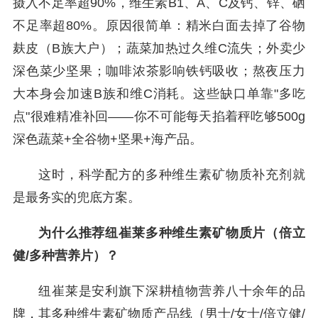
摄入不足率超90%，维生素B1、A、C及钙、锌、硒
不足率超80%。原因很简单：精米白面去掉了谷物
麸皮（B族大户）；蔬菜加热过久维C流失；外卖少
深色菜少坚果；咖啡浓茶影响铁钙吸收；熬夜压力
大本身会加速B族和维C消耗。这些缺口单靠"多吃
点"很难精准补回——你不可能每天掐着秤吃够500g
深色蔬菜+全谷物+坚果+海产品。
这时，科学配方的多种维生素矿物质补充剂就
是最务实的兜底方案。
为什么推荐纽崔莱多种维生素矿物质片（倍立
健/多种营养片）？
纽崔莱是安利旗下深耕植物营养八十余年的品
牌，其多种维生素矿物质产品线（男士/女士/倍立健/