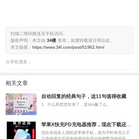
扫描二维码推送至手机访问。
版权声明：本文由
34楼
发布，如需转载请注明出处。
本文链接：
https://www.34l.com/post/51962.html
分享给朋友：
相关文章
自动回复的经典句子，这11句值得收藏
1、什么风把您吹来了，是timi赢了么。…
苹果X快充PD充电器推荐，现在下载还有
优惠券可以领呢
现在有很多人用的是苹果手机，因为平时有些人不
注意使用方式或者使用充电器比较频繁导致损坏。