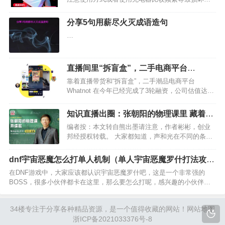
大家都知道苹果手机和安卓手机的充电器是不一样
的，不能用安卓手机的充电器充苹果手机。所以，
​分享5句用薪尽火灭成语造句
大家如果苹果手机充电器损坏了，需要购买的话就
…
要买个专门的苹果手机…
直播间里“拆盲盒”，二手电商平台
「Whatnot」拆出15亿美元丨快鲤鱼海外
靠着直播带货和“拆盲盒”，二手潮品电商平台
Whatnot 在今年已经完成了3轮融资，公司估值达到
15 亿美元，成立2年便跻身独角兽之列。 通过商品
认证转卖、直播拍卖、直播间开“盲盒”等看似有点
知识直播出圈：张朝阳的物理课里 藏着直
“中国味”的玩儿法，Whatnot一改美国二…
播的另一种答案
编者按：本文转自熊出墨请注意，作者彬彬，创业
邦经授权转载。 大家都知道，声和光在不同的条件
下传播速度会发生变化。但有没有想过，知识、信
息的传播也是如此。 1970年，美国传播学者蒂奇纳
dnf宇宙恶魔怎么打单人机制（单人宇宙恶魔罗什打法攻
等人的研究小组提出了知识鸿沟的理论假设：社会
略）
在DNF游戏中，大家应该都认识宇宙恶魔罗什吧，这是一个非常强的
经济地位高的…
BOSS，很多小伙伴都卡在这里，那么要怎么打呢，感兴趣的小伙伴就
跟随小编一起来看看吧。 dnf单人宇宙恶魔罗什攻略 之所以打不过是因
为玩家不清楚其机制。 进入BOSS战关卡后，罗…
34楼
专注于分享各种精品资源，是一个值得收藏的网站！
网站地图
浙ICP备2021033376号-8