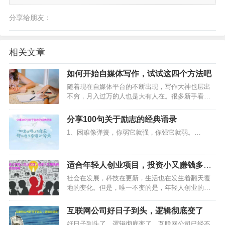
分享给朋友：
相关文章
如何开始自媒体写作，试试这四个方法吧
随着现在自媒体平台的不断出现，写作大神也层出
不穷，月入过万的人也是大有人在。很多新手看到
人家收入高，也都想尝试下写作，注册一大堆账
号。但是很多人做了一段时间之后也就搁置了，要
分享100句关于励志的经典语录
问原因为什么，统一回复“写文章太难了”整不了。…
1、困难像弹簧，你弱它就强，你强它就弱。…
适合年轻人创业项目，投资小又赚钱多的
项目推荐
社会在发展，科技在更新，生活也在发生着翻天覆
地的变化。但是，唯一不变的是，年轻人创业的
心，一直都没有变过。每个时代都会有很多想创业
的年轻人，只是每个时代的年轻人创业项目都有所
互联网公司好日子到头，逻辑彻底变了
不同，那么，今天我们就说说适合现在年轻人创业
好日子到头了，逻辑彻底变了，互联网公司已经不