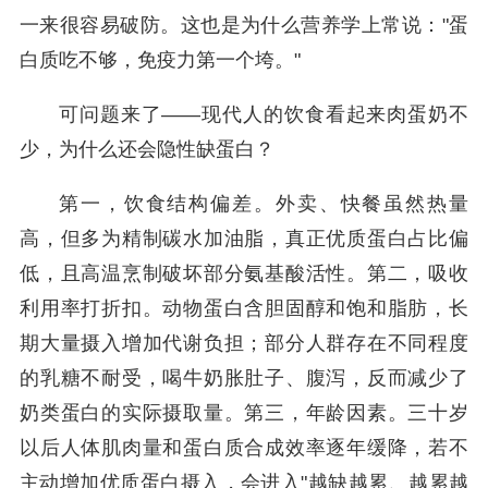
一来很容易破防。这也是为什么营养学上常说："蛋
白质吃不够，免疫力第一个垮。"
可问题来了——现代人的饮食看起来肉蛋奶不
少，为什么还会隐性缺蛋白？
第一，饮食结构偏差。外卖、快餐虽然热量
高，但多为精制碳水加油脂，真正优质蛋白占比偏
低，且高温烹制破坏部分氨基酸活性。第二，吸收
利用率打折扣。动物蛋白含胆固醇和饱和脂肪，长
期大量摄入增加代谢负担；部分人群存在不同程度
的乳糖不耐受，喝牛奶胀肚子、腹泻，反而减少了
奶类蛋白的实际摄取量。第三，年龄因素。三十岁
以后人体肌肉量和蛋白质合成效率逐年缓降，若不
主动增加优质蛋白摄入，会进入"越缺越累、越累越