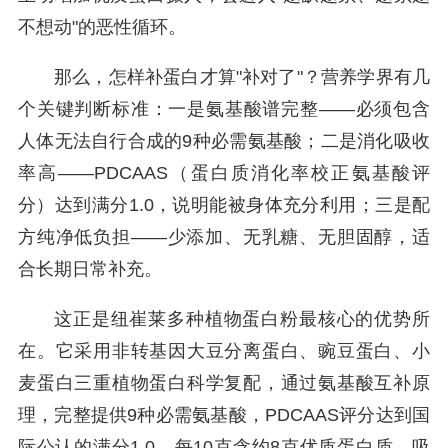
不想动"的恶性循环。
那么，怎样补蛋白才算"补对了"？营养学界有几
个关键判断标准：一是氨基酸谱完整——必须包含
人体无法自行合成的9种必需氨基酸；二是消化吸收
率高——PDCAAS（蛋白质消化率校正氨基酸评
分）达到满分1.0，说明能被身体充分利用；三是配
方纯净低负担——少添加、无乳糖、无胆固醇，适
合长期日常补充。
这正是纽崔莱多种植物蛋白粉最核心的优势所
在。它采用非转基因大豆分离蛋白、豌豆蛋白、小
麦蛋白三重植物蛋白科学复配，通过氨基酸互补原
理，完整提供9种必需氨基酸，PDCAAS评分达到国
际公认的满分1.0，每10克含约8克优质蛋白质，吸