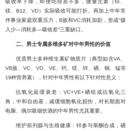
吸收率下降，即便吃得差不多，微量元素（锌、
镁、B12、VD）实际吸收可能打折。再加上中年常
伴事业家庭双重压力，B族和VC消耗加剧，形成"摄
入少—消耗多—吸收差"三重缺口。
二、男士专属多维多矿对中年男性的价值
优质男士多种维生素矿物质片（典型如含VA、
VB族、VC、VD、VE、钙、镁、锌、硒、铜、锰等
19种营养素），针对中年男性有以下针对性意义：
抗氧化延缓衰老：VC+VE+硒组成抗氧化三
角，中和自由基，减缓细胞氧化损伤，对长期面对
电脑、偶尔吸烟饮酒的中年男性尤其重要。
维护前列腺与生殖健康：锌参与睾酮合成，硒