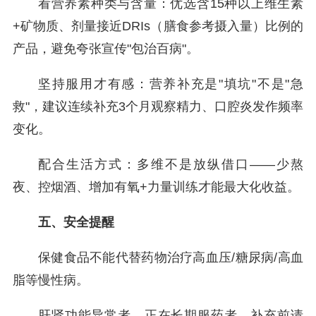
看营养素种类与含量：优选含15种以上维生素
+矿物质、剂量接近DRIs（膳食参考摄入量）比例的
产品，避免夸张宣传"包治百病"。
坚持服用才有感：营养补充是"填坑"不是"急
救"，建议连续补充3个月观察精力、口腔炎发作频率
变化。
配合生活方式：多维不是放纵借口——少熬
夜、控烟酒、增加有氧+力量训练才能最大化收益。
五、安全提醒
保健食品不能代替药物治疗高血压/糖尿病/高血
脂等慢性病。
肝肾功能异常者、正在长期服药者，补充前请