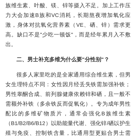
族维生素、叶酸、镁、锌等摄入不足。加上工作压
力大会加速B族和VC消耗，长期熬夜增加氧化应
激，身体对抗氧化营养素（VE、硒、锌）需求更
高。缺口不是"少吃一顿饭"，而是经年累月入不敷
出。
二、男士补充多维为什么要"分性别"？
很多人家里吃的是全家通用综合维生素，但男
女生理特点不同：女性因月经丢失铁需加强补铁；
男性睾酮合成、前列腺健康依赖锌和硒，且一般不
需额外补铁（多余铁反而促氧化）。专为成年男性
配比的多维矿物质片，通常会强化B族维生素
（B1/B2/B6/B12）以助能量代谢、强化锌/硒以护生
殖与免疫、控制铁含量，比通用型更贴合男士需