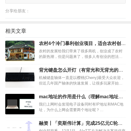
分享给朋友：
相关文章
农村4个冷门暴利创业项目，适合农村创业
的四个暴利项目分享
农村的发展给我们带来了很多商机，创业成了农村
的新热潮，但是问题来了，很多人有创业的想法，
但却没有一个好的创业项目。那么，今天34楼总结
了几个冷门暴利创业项目，现在看来可能很冷门，
背光键盘怎么开灯（有背光和无背光的区
但是，只要你打开市场，肯定很赚钱的。一、农家
别）
机械键盘轴体一直是以樱桃(Cherry)最受大众欢迎，
乐城市和农村各有各…
但近几年国产轴体的快速发展，让很多玩家开始享
受到更“廉价”的产品。作为国内外设领军者，雷柏自
产的雷柏轴已经获得众多游戏爱好者的好评。雷柏
mac地址的作用是什么（理解mac地址的
同时还有采用经典樱桃轴的产品，笔者最近收到雷
作用实验报告）
我们上网时会发现电子设备同时有IP地址和MAC地
柏V8…
址，为什么上网会需要两个地址呢？…
融资丨「奕斯伟计算」完成25亿元C轮融
资，目标物联网芯片领域全球领导者
创业邦获悉，12月1日，AIoT芯片与解决方案提供商