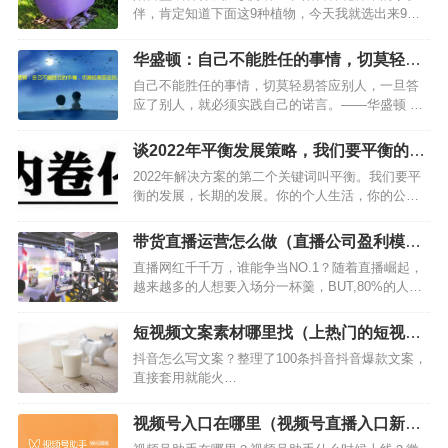
伴，肯定知道下面这9种植物，今天我就选出来9种
有花，也有水果，个人认为好养，而且下面还有三
种水果还比较好吃，家里到时候不用买水果了。…
华盛顿：自己不能胜任的事情，切莫轻易
答应别人
自己不能胜任的事情，切莫轻易答应别人，一旦答
应了别人，就必须实践自己的诺言。——华盛顿 这
则名言告诉我们什么道理？我们应该怎么做？…
谈2022年平衡发展策略，我们要平衡的发
展
2022年解决方案的第二个关键词叫平衡。我们要平
衡的发展，长期的发展。你的个人生活，你的公司
事业，还有国家的形势，我觉得一定要平衡的去发
展，不能说我只赚钱，身体就搞垮，或者说我只赚
带货直播运营怎么做（直播公司盈利模
快钱，但是不关心国家的形势。你看，密室逃脱这
式）
直播网红千千万，谁能争当NO.1？随着直播崛起，
个行业，上周国家…
越来越多的人想要入场分一杯羹，BUT,80%的人都
不懂直播运营的内容法则。那么，新手主播怎么玩
才能快速脱颖而出呢？掌握这四大直播运营的内容
短视频文案素材哪里找（上热门的短视频
规则，人气轻松翻倍！1. 直播内容多样化…
素材）
抖音怎么写文案？整理了100条抖音抖音爆款文案，
直接套用就能火…
视频号入口在哪里（视频号直播入口新手
手册）