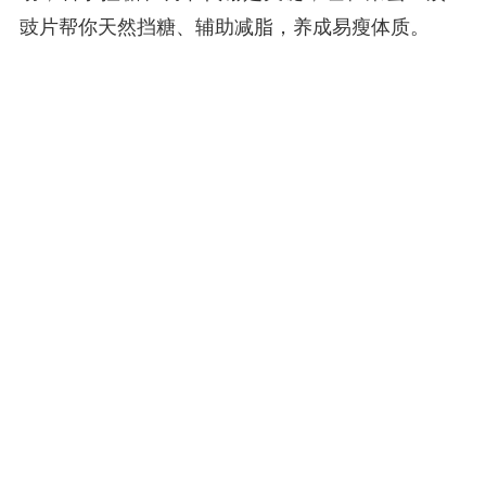
豉片帮你天然挡糖、辅助减脂，养成易瘦体质。