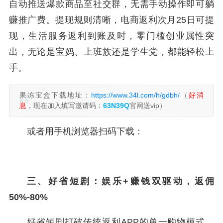
自动推送爆款商品至社交群，无需手动操作即可躺
赚推广费。提现规则清晰，电商返利次月25日可提
现，生活服务返利到账及时，零门槛创业属性突
出，无论是宝妈、上班族还是学生党，都能轻松上
手。
果冻宝盒下载地址：
https://www.34l.com/h/gdbh/
（
好消
息
，现在加入填写邀请码：
63N39Q
官网送vip）
或者用手机浏览器扫码下载：
三、好省短剧：娱乐+赚钱双驱动，返佣
50%-80%
好省短剧打破传统返利APP的单一购物模式，