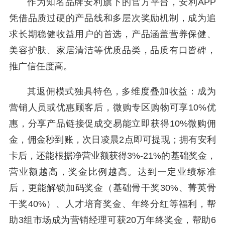
作为知名品牌安利旗下的官方平台，安利APP
凭借品质过硬的产品线和多层次奖励机制，成为追
求长期稳健收益用户的首选，产品涵盖营养保健、
美容护肤、家居清洁等优质品类，品质有口皆碑，
推广信任度高。
其返佣模式独具特色，多维度叠加收益：成为
营销人员或优惠顾客后，微购专区购物可享10%优
惠，分享产品链接促成交易能立即获得10%微购佣
金，佣金秒到账，次日凌晨2点即可提现；拥有安利
卡后，还能根据净营业额获得3%-21%的基础奖金，
营业额越高，奖金比例越高。达到一定业绩标准
后，更能解锁加码奖金（基础骨干奖30%、菁英骨
干奖40%）、人才培育奖金、年终分红等福利，帮
助3组市场成为营销经理可获20万年终奖金，帮助6