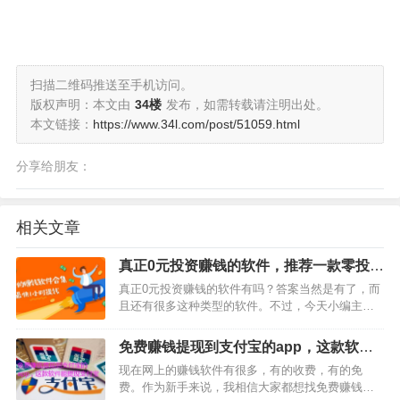
扫描二维码推送至手机访问。
版权声明：本文由
34楼
发布，如需转载请注明出处。
本文链接：
https://www.34l.com/post/51059.html
分享给朋友：
相关文章
真正0元投资赚钱的软件，推荐一款零投资
赚钱app一天赚50-100元
真正0元投资赚钱的软件有吗？答案当然是有了，而
且还有很多这种类型的软件。不过，今天小编主要
跟大家推荐一款，这款软件叫做趣闲赚。这是一款
完全免费可以做的赚钱软件，赚钱方式很简单，就
免费赚钱提现到支付宝的app，这款软件
是每天在软件上面做任务即可，每完成一个任务，
能提现支付宝
现在网上的赚钱软件有很多，有的收费，有的免
你就可以获得1-5…
费。作为新手来说，我相信大家都想找免费赚钱提