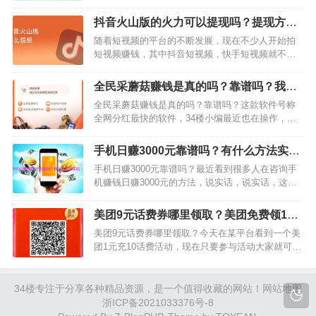
现到支付宝的app吧，因为免费能赚钱，大家何必要
花钱去找收费的兼职呢？但是，免费的兼职赚钱软
抖音火山版的火力可以提现吗？提现方法
件，大家可能不知道哪个能提现支付宝的，为了节
分享
随着短视频的平台的不断发展，现在不少人开始拍
省大家的时间，小编…
短视频赚钱，其中抖音短视频，快手短视频就不必
多说了，经常有人去拍，非常火。那么，今天我们
说的不是这两个大平台，而是被抖音收购的抖音火
全民采蘑菇赚钱是真的吗？靠谱吗？我来
山版，现在也有很多人在这个平台拍短视频赚钱。
揭秘下
全民采蘑菇赚钱是真的吗？靠谱吗？这款软件号称
有些对于抖音火山版的…
全网分红最快的软件，34楼小编最近也在操作，体
验感觉还不错哦，目前升级到2级就可以获得一个临
时分红蘑菇，大概分红7毛钱，其中2毛可以随时提
手机日赚3000元靠谱吗？有什么方法实
现的，剩下还有5毛钱可以第二天提现，相比其他的
现？
手机日赚3000元靠谱吗？最近看到很多人在咨询手
分红软件来说…
机赚钱日赚3000元的方法，说实话，说实话，这类
方法还是挺多的，比如玩游戏赚钱，只要你玩好
了，也是能实现日赚3000元左右的。那么，今天小
美团9元话费券哪里领取？美团免费领10-9
编就要跟大家推荐个手机玩游戏一天赚3000元左右
元话费充值券活动
美团9元话费券哪里领取？今天在某平台看到一个美
的方法…
团1元充10话费活动，现在只要参与活动大家就可以
免费领10-9元话费充值券，只需要1元就可以充值10
元话费，我想谁都不想错过吧？除非你是土豪。这
个活动已经举办过一段时间了，很多朋友都已经参
34楼
专注于分享各种精品资源，是一个值得收藏的网站！
网站地图
加了，…
浙ICP备2021033376号-8