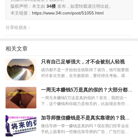
版权声明：本文由
34楼
发布，如需转载请注明出处。
本文链接：
https://www.34l.com/post/51055.html
分享给朋友：
相关文章
只有自己足够强大，才不会被别人轻视
成功都不是一开始创业就取得了成功，他可能要面
对许多次失败，在失败面前，要经得住考验。请记
住，成功只不过是爬起来比倒下去多一次而已。如
果你连工作挣钱都要别人开导你，都要人盯着，看
一周无本赚钱5万是真的假的？大部分都是
着，哄着，鼓励着，劝你还是别干了，那你就应该
假的，别信
一周无本赚钱5万这是真的假的？首先，我想说一
穷！这是不是鸡汤，这…
下，这个赚钱和你能力是相关的，比如现在有些网
红，他们粉丝有几百万几千万，一周要想赚个5万
元，那就跟玩似得，太简单了。当然，这对于普通
加导师微信赚钱是不是真实靠谱的？我来
人来说，那是绝对不可能实现的。有的人可能上一
揭秘一下吧
微信导师一带一赚钱是真的吗？现在我们经常会在
年的班，也就只能赚个…
手机上面看到一些微信加导师的广告，广告打起来
都是很诱人的。那么，这些加导师微信赚钱是真的