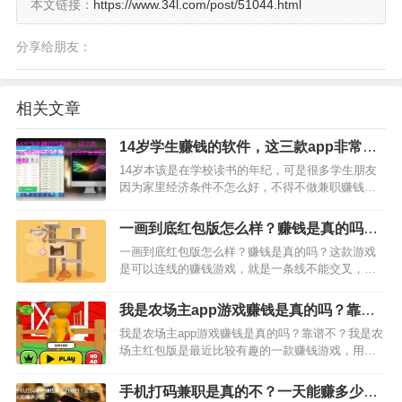
本文链接：
https://www.34l.com/post/51044.html
分享给朋友：
相关文章
14岁学生赚钱的软件，这三款app非常适
合14-15岁的学生朋友赚钱
14岁本该是在学校读书的年纪，可是很多学生朋友
因为家里经济条件不怎么好，不得不做兼职赚钱。
那么，适合14岁-15岁学生党赚钱的app有吗？答案
是有的，而且还很多，下面，小编整理了三款学生
一画到底红包版怎么样？赚钱是真的吗？
赚钱软件，感兴趣的朋友，赶紧看下吧。…
一天能赚多少钱？
一画到底红包版怎么样？赚钱是真的吗？这款游戏
是可以连线的赚钱游戏，就是一条线不能交叉，然
后就是玩游戏通关获得红包。对于该款游戏感兴趣
的话，可以通过下面具体了解下。首先，这款游戏
我是农场主app游戏赚钱是真的吗？靠谱
是可以赚钱的，在上面玩游戏每过一关就可以获得
不？我来揭秘下
我是农场主app游戏赚钱是真的吗？靠谱不？我是农
红包，然后看广告领取…
场主红包版是最近比较有趣的一款赚钱游戏，用户
在上面玩游戏就可以轻松赚钱，非常可爱的UI让玩
家有种身临其境的感觉，再加上游戏还有红包可以
手机打码兼职是真的不？一天能赚多少
领，提现微信秒到账，就更加的吸引人了。…