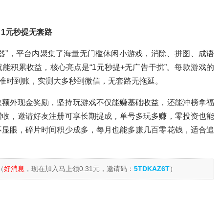
1元秒提无套路
器”，平台内聚集了海量无门槛休闲小游戏，消除、拼图、成语
能积累收益，核心亮点是“1元秒提+无广告干扰”。每款游戏的
内准时到账，实测大多秒到微信，无套路无拖延。
取额外现金奖励，坚持玩游戏不仅能赚基础收益，还能冲榜拿福
增收，邀请好友注册可享长期提成，单号多玩多赚，零投资也能
不显眼，碎片时间积少成多，每月也能多赚几百零花钱，适合追
（
好消息
，现在加入马上领0.31元，邀请码：
5TDKAZ6T
）