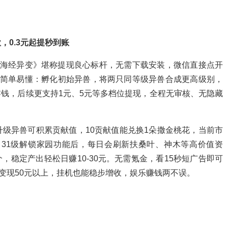
0.3元起提秒到账
山海经异变》堪称提现良心标杆，无需下载安装，微信直接点开
法简单易懂：孵化初始异兽，将两只同等级异兽合成更高级别，
零钱，后续更支持1元、5元等多档位提现，全程无审核、无隐藏
级异兽可积累贡献值，10贡献值能兑换1朵撒金桃花，当前市
售；31级解锁家园功能后，每日会刷新扶桑叶、神木等高价值资
/个，稳定产出轻松日赚10-30元。无需氪金，看15秒短广告即可
可变现50元以上，挂机也能稳步增收，娱乐赚钱两不误。