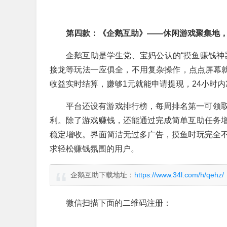
第四款：《企鹅互助》——休闲游戏聚集地，
企鹅互助是学生党、宝妈公认的“摸鱼赚钱神
接龙等玩法一应俱全，不用复杂操作，点点屏幕就
收益实时结算，赚够1元就能申请提现，24小时
平台还设有游戏排行榜，每周排名第一可领
利。除了游戏赚钱，还能通过完成简单互助任务
稳定增收。界面简洁无过多广告，摸鱼时玩完全
求轻松赚钱氛围的用户。
企鹅互助下载地址：
https://www.34l.com/h/qehz/
微信扫描下面的二维码注册：