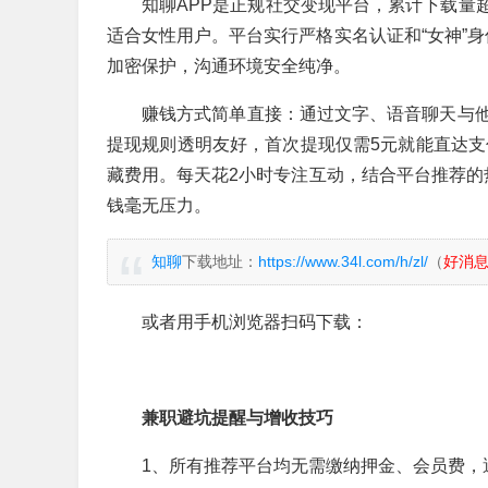
知聊APP是正规社交变现平台，累计下载量超
适合女性用户。平台实行严格实名认证和“女神”身
加密保护，沟通环境安全纯净。
赚钱方式简单直接：通过文字、语音聊天与
提现规则透明友好，首次提现仅需5元就能直达支
藏费用。每天花2小时专注互动，结合平台推荐的热
钱毫无压力。
知聊
下载地址：
https://www.34l.com/h/zl/
（
好消
或者用手机浏览器扫码下载：
兼职避坑提醒与增收技巧
1、所有推荐平台均无需缴纳押金、会员费，遇