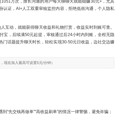
1051万次，擅长沟通的用户每天聊聊天就能稳赚30元+，尤其
份认证，AI+人工双重审核监控内容，拒绝低俗沟通，个人隐私
他人互动，就能获得聊天收益和礼物打赏，收益实时到账可查。
付宝，后续满50元起提，审核通过后24小时内到账，全程无隐
门话题提升聊天时长，轻松实现30-50元日收益，边社交边赚
息
，现在加入最高可设置5元/分钟）
到“先交钱再做单”“高收益刷单”的情况一律警惕，避免诈骗；