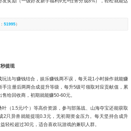
好友奖励（一级好友新手福利9元+任务分成8%），轻松就能达
：
51995
）
槛秒提现
成玩法与赚钱结合，娱乐赚钱两不误，每天花1小时操作就能赚
新手注册后两两合成提升等级，每升5级可领取对应贡献值，累
出售给回收商，初期就能赚50-60元。
叶（1.5元/个）等高价资源，参与部落战、山海夺宝还能获取
2只异兽就能提现0.3元，无初期资金压力。每天坚持合成升
益轻松超过30元，适合喜欢玩游戏的兼职人群。