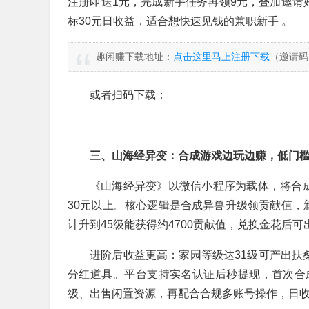
注册即送1元，完成新手任务再领9元，叠加邀请
标30元日收益，适合想快速见钱的兼职新手 。
趣闲赚下载地址：
点击这里马上注册下载
（邀请码
或者扫码下载：
三、山海经异变：合成游戏边玩边赚，低门
《山海经异变》以微信小程序为载体，将合
30元以上。核心逻辑是合成异兽升级领贡献值，
计升到45级能获得约4700贡献值，兑换金花后可
进阶后收益更高：家园等级达31级可产出扶桑
分红道具。平台支持实名认证后秒提现，首次合成
级、出售闲置资源，再配合合规多账号操作，日收