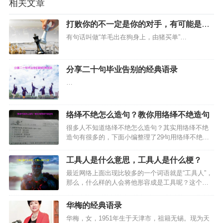
相关文章
打败你的不一定是你的对手，有可能是一
个过路人
有句话叫做“羊毛出在狗身上，由猪买单”…
分享二十句毕业告别的经典语录
…
络绎不绝怎么造句？教你用络绎不绝造句
很多人不知道络绎不绝怎么造句？其实用络绎不绝
造句有很多的，下面小编整理了29句用络绎不绝造
句的句子，希望对大家有借鉴的作用。…
工具人是什么意思，工具人是什么梗？
最近网络上面出现比较多的一个词语就是“工具人”，
那么，什么样的人会将他形容成是工具呢？这个是
让网友们觉得比较的好奇的，主要是指的什么？在
微博上面经常看到有网络语工具人这样的表达，所
华梅的经典语录
以引起了很多网友的关注，想要了解这个词语，那
华梅，女，1951年生于天津市，祖籍无锡。现为天
么工具人是什么意…