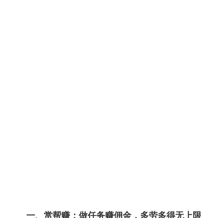
一、赏帮赚：做任务赚佣金，多劳多得无上限