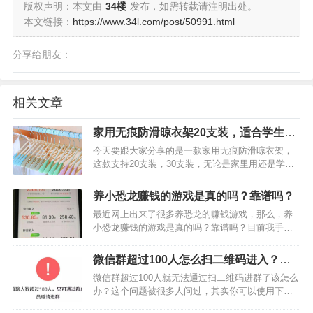
版权声明：本文由
34楼
发布，如需转载请注明出处。
本文链接：
https://www.34l.com/post/50991.html
分享给朋友：
相关文章
家用无痕防滑晾衣架20支装，适合学生宿
舍用
今天要跟大家分享的是一款家用无痕防滑晾衣架，
这款支持20支装，30支装，无论是家里用还是学生
在宿舍用，都是很适合的。小编也问过了，真的非
常好用，下面，一起来看看吧。目前该款类型的晾
养小恐龙赚钱的游戏是真的吗？靠谱吗？
衣架价格也很便宜，原价17.8元，现在用支付宝扫
最近网上出来了很多养恐龙的赚钱游戏，那么，养
描下面的二维…
小恐龙赚钱的游戏是真的吗？靠谱吗？目前我手上
有好几款养恐龙赚钱的游戏，都是很靠谱的，今天
就给大家做个介绍，还没有下载的朋友，可扫描下
微信群超过100人怎么扫二维码进入？你
面的二维码下载。第一款：全民养龙全民养龙是目
可以通过这两个方法解决
微信群超过100人就无法通过扫二维码进群了该怎么
前最靠谱的一款赚钱游…
办？这个问题被很多人问过，其实你可以使用下面
的两个方法进行解决，操作方法是用第三方群活码