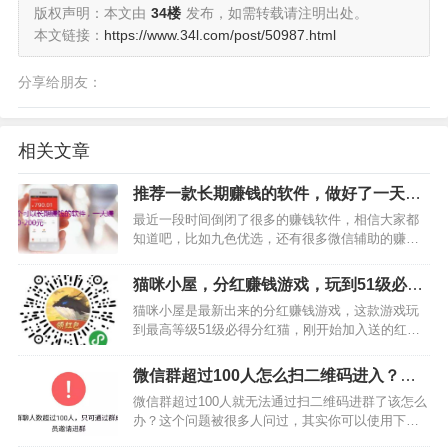
版权声明：本文由
34楼
发布，如需转载请注明出处。
本文链接：
https://www.34l.com/post/50987.html
分享给朋友：
相关文章
推荐一款长期赚钱的软件，做好了一天赚
100元到200元上下
最近一段时间倒闭了很多的赚钱软件，相信大家都
知道吧，比如九色优选，还有很多微信辅助的赚钱
软件，大部分都倒闭了。这些软件倒闭其实也很正
常，毕竟不是很正规，不过，大家辛辛苦苦推了那
猫咪小屋，分红赚钱游戏，玩到51级必得
么久，好不容易有点收入了，而这类软件就倒闭
分红猫
猫咪小屋是最新出来的分红赚钱游戏，这款游戏玩
了，这实在让大家心里很…
到最高等级51级必得分红猫，刚开始加入送的红包
还特别大，我今天刚玩，加入随便玩了一下就玩到
了12元多，真的非常不错的一款手游，大家如果喜
微信群超过100人怎么扫二维码进入？你
欢玩分红赚钱游戏，那就赶紧下载这款来玩下吧，
可以通过这两个方法解决
微信群超过100人就无法通过扫二维码进群了该怎么
绝对比同类游戏收…
办？这个问题被很多人问过，其实你可以使用下面
的两个方法进行解决，操作方法是用第三方群活码