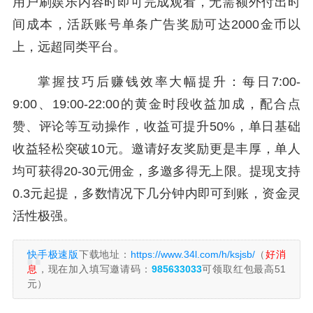
用户刷娱乐内容时即可完成观看，无需额外付出时
间成本，活跃账号单条广告奖励可达2000金币以
上，远超同类平台。
掌握技巧后赚钱效率大幅提升：每日7:00-
9:00、19:00-22:00的黄金时段收益加成，配合点
赞、评论等互动操作，收益可提升50%，单日基础
收益轻松突破10元。邀请好友奖励更是丰厚，单人
均可获得20-30元佣金，多邀多得无上限。提现支持
0.3元起提，多数情况下几分钟内即可到账，资金灵
活性极强。
快手极速版
下载地址：
https://www.34l.com/h/ksjsb/
（
好消
息
，现在加入填写邀请码：
985633033
可领取红包最高51
元）