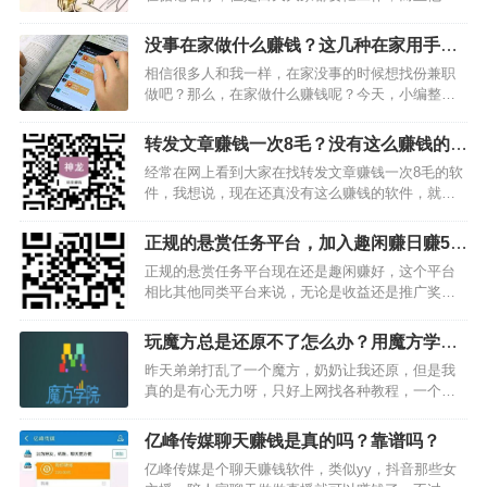
为大男人，总是粘着你也显得没有面子。但是这种
思念还是时刻的困扰着他，他会在恰当的时间，小
没事在家做什么赚钱？这几种在家用手机
心翼翼的问你这样的一句话，一来是怕打扰你工
赚钱的工作都不错
相信很多人和我一样，在家没事的时候想找份兼职
作，二来如果你没那么…
做吧？那么，在家做什么赚钱呢？今天，小编整理
了几种在家用手机赚钱的工作，只要你有一部智能
手机就可以做了。下面，一起来看看是什么兼职工
转发文章赚钱一次8毛？没有这么赚钱的软
作吧。…
件，现在最高只有0.5元的
经常在网上看到大家在找转发文章赚钱一次8毛的软
件，我想说，现在还真没有这么赚钱的软件，就目
前我知道的软件当中，最高的是0.5元。如果你不嫌
低，那可以做我下面推荐的这几款转发0.5元收入的
正规的悬赏任务平台，加入趣闲赚日赚50-
软件。第一款：神龙资讯神龙资讯是绝对非常值得
100元超容易
正规的悬赏任务平台现在还是趣闲赚好，这个平台
做的转发软…
相比其他同类平台来说，无论是收益还是推广奖励
都高出很多，所以，如果大家想做这类平台的话，
建议你加入趣闲赚是最好的。目前我操作趣闲赚日
玩魔方总是还原不了怎么办？用魔方学院
赚50-100也是挺容易的，在此也主推给大家，想加
这款软件试试
昨天弟弟打乱了一个魔方，奶奶让我还原，但是我
入的话，就点击…
真的是有心无力呀，只好上网找各种教程，一个小
时过去了，魔方变得更乱了。心急如焚的我在手机
商城意外发现了一个软件——魔方学院。抱着将信
亿峰传媒聊天赚钱是真的吗？靠谱吗？
将疑的态度，竟然很快就还原了魔方六个面，激动
亿峰传媒是个聊天赚钱软件，类似yy，抖音那些女
了半天。很多人从小就…