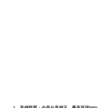
1、高佣联盟：全平台高佣王，最高返现98%