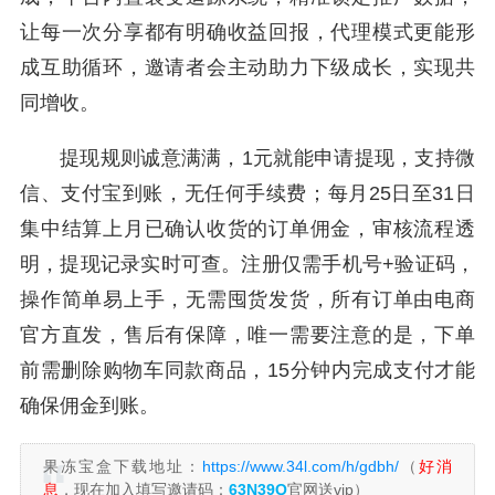
让每一次分享都有明确收益回报，代理模式更能形
成互助循环，邀请者会主动助力下级成长，实现共
同增收。
提现规则诚意满满，1元就能申请提现，支持微
信、支付宝到账，无任何手续费；每月25日至31日
集中结算上月已确认收货的订单佣金，审核流程透
明，提现记录实时可查。注册仅需手机号+验证码，
操作简单易上手，无需囤货发货，所有订单由电商
官方直发，售后有保障，唯一需要注意的是，下单
前需删除购物车同款商品，15分钟内完成支付才能
确保佣金到账。
果冻宝盒下载地址：
https://www.34l.com/h/gdbh/
（
好消
息
，现在加入填写邀请码：
63N39Q
官网送vip）