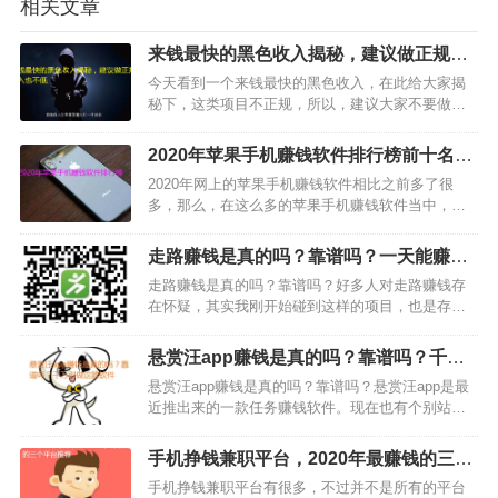
相关文章
来钱最快的黑色收入揭秘，建议做正规，
收入也不低
今天看到一个来钱最快的黑色收入，在此给大家揭
秘下，这类项目不正规，所以，建议大家不要做，
以免麻烦。其实做正规项目收入也不低，只要你能
力好，同样也能日赚几百上千元以上。今天揭秘的
2020年苹果手机赚钱软件排行榜前十名推
项目主要有两个，一个是跟手机游戏有关，另外一
荐，最好的都在这里了
2020年网上的苹果手机赚钱软件相比之前多了很
个是微信上面乞讨。1…
多，那么，在这么多的苹果手机赚钱软件当中，很
多人根本不知道该选择哪款好，为了让大家能够花
最少的时间找到最好的苹果手机赚钱软件，今天小
走路赚钱是真的吗？靠谱吗？一天能赚一
编特地整理了2020年苹果手机赚钱软件排行榜前十
两元
走路赚钱是真的吗？靠谱吗？好多人对走路赚钱存
名，前面三款可…
在怀疑，其实我刚开始碰到这样的项目，也是存在
怀疑态度的。不过，后来我发现这种是可以赚钱
的。虽然之前碰到很多走路赚钱软件，都没有让我
悬赏汪app赚钱是真的吗？靠谱吗？千万
赚过钱，不过今天要给大家推荐的这款，每天能赚1
别做这款软件
悬赏汪app赚钱是真的吗？靠谱吗？悬赏汪app是最
元多，而且每天只需要…
近推出来的一款任务赚钱软件。现在也有个别站长
在推，小编也了解了一下这款软件。任务单价和我
们经常操作的趣闲赚差不多，不过邀请好友提成奖
手机挣钱兼职平台，2020年最赚钱的三个
励只有10%，另外额外现金奖励最高奖励10.5元，
平台推荐
手机挣钱兼职平台有很多，不过并不是所有的平台
两款软件…