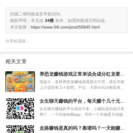
扫描二维码推送至手机访问。
版权声明：本文由
34楼
发布，如需转载请注明出处。
本文链接：
https://www.34l.com/post/50845.html
分享给朋友：
相关文章
养恐龙赚钱游戏正常来说合成分红龙要多
久？我来揭秘下吧
现如今，各种养恐龙赚钱游戏层出不穷，现在市面
上少说也有几十款吧。不过，大部分玩法都是差不
多的，都是通过拖动同等级的恐龙升级赚钱，达到
最高级别有机会合成分红龙，每天享受几百元以上
女生聊天赚钱的平台，每天赚个几十元上
的分红收益。说是这么说，不过大部分的养恐龙游
百元小意思
女生聊天赚钱的平台现在不多，小编知道的就只有
戏我们都没有看到别人…
两个，一个叫做知聊app，另外一个叫做星月传媒，
这两个都是适合女生聊天赚钱的平台。平时喜欢聊
天的女生，建议在这两个平台都注册一个账号，然
走路赚钱是真的吗？靠谱吗？一天能赚一
后设置好聊天单价，每天可以在平台里面撩小哥哥