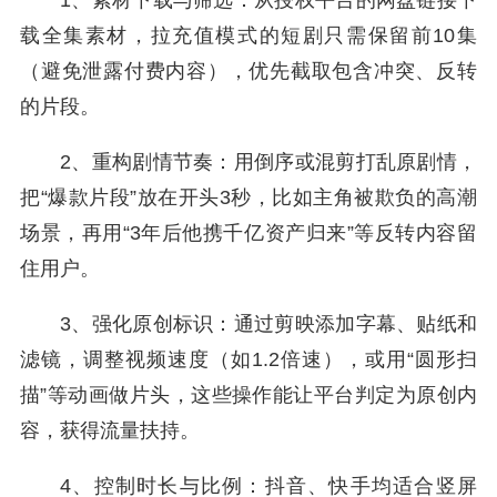
1、素材下载与筛选：从授权平台的网盘链接下
载全集素材，拉充值模式的短剧只需保留前10集
（避免泄露付费内容），优先截取包含冲突、反转
的片段。
2、重构剧情节奏：用倒序或混剪打乱原剧情，
把“爆款片段”放在开头3秒，比如主角被欺负的高潮
场景，再用“3年后他携千亿资产归来”等反转内容留
住用户。
3、强化原创标识：通过剪映添加字幕、贴纸和
滤镜，调整视频速度（如1.2倍速），或用“圆形扫
描”等动画做片头，这些操作能让平台判定为原创内
容，获得流量扶持。
4、控制时长与比例：抖音、快手均适合竖屏