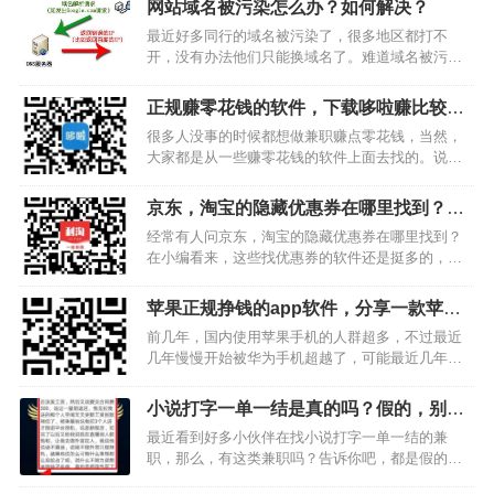
网站域名被污染怎么办？如何解决？
最近好多同行的域名被污染了，很多地区都打不
开，没有办法他们只能换域名了。难道域名被污染
了就没有解决办法吗？今天小编在网上找了一天，
找到几个解决域名被污染的方法，希望对大家有所
正规赚零花钱的软件，下载哆啦赚比较容
帮助。首先要确定是否真的是遭遇DNS污染1.点“开
易赚零花钱
很多人没事的时候都想做兼职赚点零花钱，当然，
始”-“运行”-…
大家都是从一些赚零花钱的软件上面去找的。说实
话，现在能赚零花钱的正规软件有很多，如果是新
手，那还是很难分辨哪款好点，哪款差点的。所
京东，淘宝的隐藏优惠券在哪里找到？在
以，今天小编就特地为大家整理一款最近很火，又
利淘app上面都有
经常有人问京东，淘宝的隐藏优惠券在哪里找到？
很赚钱的软件，这款软件…
在小编看来，这些找优惠券的软件还是挺多的，像
之前我们推荐的高佣联盟，就是一个领优惠券福利
的软件。不过最近小编发现新出来的利淘app返利现
苹果正规挣钱的app软件，分享一款苹果
金要比高佣联盟还要多，因为我做过对比，在优惠
手机赚钱最好的软件
前几年，国内使用苹果手机的人群超多，不过最近
券相当的情况下，…
几年慢慢开始被华为手机超越了，可能最近几年苹
果手机的功能和性能在优越性方面没有以前好了，
也或者说很多爱国人士想支持国产货。不过，现在
小说打字一单一结是真的吗？假的，别信
仍然还有很多苹果迷们在使用者苹果手机。那么，
就对了
最近看到好多小伙伴在找小说打字一单一结的兼
今天小编推荐的苹果正…
职，那么，有这类兼职吗？告诉你吧，都是假的，
别信就对了。现在网上大部分打着打字旗号的兼