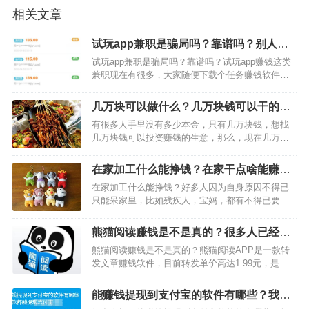
相关文章
试玩app兼职是骗局吗？靠谱吗？别人一
天能赚50元-100元
试玩app兼职是骗局吗？靠谱吗？试玩app赚钱这类
兼职现在有很多，大家随便下载个任务赚钱软件，
在上面就可以看到很多试玩赚钱的任务。一般一个
任务奖励单价1-50元不等，有些大佬一天能完成几
几万块可以做什么？几万块钱可以干的赚
十个上百个任务，一天赚50-100元都是很容易完成
钱生意分享
有很多人手里没有多少本金，只有几万块钱，想找
的。…
几万块钱可以投资赚钱的生意，那么，现在几万块
钱能干嘛？如果你在我们温州这里开店，那肯定是
不够的。所以，几万块钱的话，建议不要开店，那
在家加工什么能挣钱？在家干点啥能赚
可以做什么？如果可以，不怕辛苦，那可以做下面
钱？
在家加工什么能挣钱？好多人因为自身原因不得已
这几个赚钱生意也不错…
只能呆家里，比如残疾人，宝妈，都有不得已要呆
在家里的理由。那么，在家没事干，坐吃山空也不
行，因此，在家还是要找点活干才行哦。那么，在
熊猫阅读赚钱是不是真的？很多人已经提
家加工什么能挣钱呢？说实话，如果你想加工一些
现了
熊猫阅读赚钱是不是真的？熊猫阅读APP是一款转
现实中的东西，那必须…
发文章赚钱软件，目前转发单价高达1.99元，是一
个不错的高价转发赚钱平台，喜欢转发赚钱的朋友
们千万不要错过，现在这款软件里面包含海量新闻
能赚钱提现到支付宝的软件有哪些？我这
资讯，栏目分类清晰像养生搞笑健康美食，育儿教