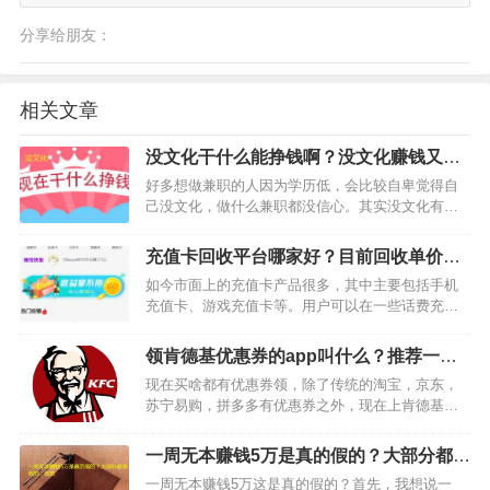
分享给朋友：
相关文章
没文化干什么能挣钱啊？没文化赚钱又快
又多的方法分享
好多想做兼职的人因为学历低，会比较自卑觉得自
己没文化，做什么兼职都没信心。其实没文化有什
么关系，只要你后期努力，还是可以赚大钱的。那
么，没文化做什么能赚钱呢？今天小编就跟大家分
充值卡回收平台哪家好？目前回收单价最
享几种没文化也同样可以挣钱又快又多的方法，下
高的是汇收卡
如今市面上的充值卡产品很多，其中主要包括手机
面一起来看看吧。…
充值卡、游戏充值卡等。用户可以在一些话费充值
点和营业厅购买手机充值卡，也可以在部分网吧或
者便利店买到游戏充值卡，充值自己喜欢的游戏。
领肯德基优惠券的app叫什么？推荐一款
虽然可以买到充值卡，但是，大部分平台和私人都
领肯德基优惠券的软件
现在买啥都有优惠券领，除了传统的淘宝，京东，
没有主动回收充值卡，…
苏宁易购，拼多多有优惠券之外，现在上肯德基买
吃的东西，我们也有优惠券福利可以领了，这是不
是大家没有想到的？那么，领肯德基优惠券的app叫
一周无本赚钱5万是真的假的？大部分都是
啥？接下来，小编就告诉大家一个领肯德基优惠券
假的，别信
一周无本赚钱5万这是真的假的？首先，我想说一
的软件吧。我给大…