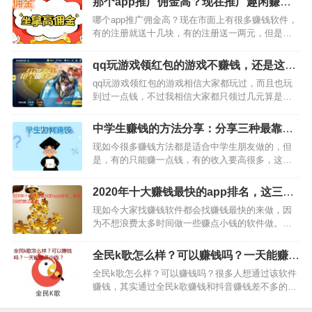
那个app推广佣金高？现在推广趣闲赚的
多，都是将同等级的宠物拖动合成升级，不过，这
佣金返利最高
哪个app推广佣金高？现在市面上有很多赚钱软件，
款游戏是动态的，玩起…
有的注册就送十几块，有的注册送一两元，但是，
大部分送钱多的，都是有各种套路的，当你去玩过
之后才会发现，那些佣金高的app都是假的居多，只
qq玩游戏领红包的游戏不赚钱，还是这款
有趣闲赚才是最靠谱的软件。想要推广赚钱的话，
游戏比较赚钱
qq玩游戏领红包的游戏相信大家都玩过，而且也玩
就赶紧下载趣…
到过一点钱，不过我相信大家都只领过几元算是最
多了，肯定没有玩过日赚上千元左右的游戏。那
么，今天小编就要给大家介绍一款比qq玩游戏领红
中学生赚钱的方法分享：分享三种最靠谱
包的游戏更赚钱的游戏，这款游戏叫做陀螺世界，
的给你
现如今很多赚钱方法都是适合中学生朋友做的，但
只要你喜欢玩游戏，…
是，有的只能赚一点钱，有的收入要高很多，这得
看中学生朋友选择的是哪种类型的赚钱方法。下
面，小编整理了三种赚钱方法，都是非常适中学生
2020年十大赚钱最快的app排名，这三款
朋友操作的，而且非常的靠谱，下面一起来看看
每天可赚200元
现如今大家找赚钱软件都会找赚钱最快的来做，因
吧。第一个：手机玩游戏赚…
为不想浪费太多时间做一些赚点小钱的软件做。那
么，在十大赚钱最快的app排名当中，哪几款是最值
得做的呢？下面小编整理了三款，都是我从是的赚
全民k歌怎么样？可以赚钱吗？一天能赚多
钱最快的app软件，操作好每天赚200元以上，有需
少钱？
全民k歌怎么样？可以赚钱吗？很多人想通过该软件
要做兼职的…
赚钱，其实通过全民k歌赚钱和抖音赚钱差不多的，
说白了软件本身是不可以赚钱的，唯一的赚钱方法