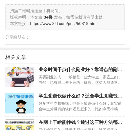
扫描二维码推送至手机访问。
版权声明：本文由
34楼
发布，如需转载请注明出处。
本文链接：
https://www.34l.com/post/50819.html
分享给朋友：
相关文章
业余时间干点什么副业好？靠谱点的副业
兼职推荐
需要副业的人，一般都是一些大学生，家庭主妇，
当然，也有些工资不高的上班族。这类人群通常有
一个特点，那就是家庭条件不是很好，想通过副业
提升自己的收入。那么，业余时间干点什么副业好
学生党赚钱做什么好？适合学生党赚钱日
呢？今天小编整理了几个适合业余时间做的副业兼
赚100元的软件推荐
好多学生党想赚钱，但是不知道做什么好，其实适
职，下面一起来看看吧…
合学生党赚钱的软件还是挺多的，比如今天小编给
大家推荐的这款趣闲赚，就是非常值得学生党做
的。大家每天只需要在软件上面做任务即可赚钱，
在网上干啥能挣钱？通过这三种方法都能
非常简单。当然，你有推广能力还可以推广赚钱，
轻松实现
网络给我们的生活带来很大的便利，除了娱乐之