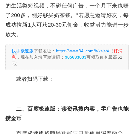
的生活类短视频，不碰任何广告，一个月下来也赚
了200多，刚好够买奶茶钱。”若愿意邀请好友，每
成功拉新1人可获20-30元佣金，收益潜力能进一步
放大。
快手极速版
下载地址：
https://www.34l.com/h/ksjsb/
（
好消
息
，现在加入填写邀请码：
985633033
可领取红包最高51
元）
或者扫码下载：
二、百度极速版：读资讯搜内容，零广告也能
攒金币
百度极速版将赚钱功能与日常使用深度融合，