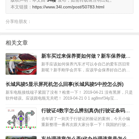
版权声明：本文由
34楼
发布，如需转载请注明出处。
本文链接：
https://www.34l.com/post/50783.html
分享给朋友：
相关文章
新车买过来保养要如何做？新车保养做好
这7点就行了
新手应该如何保养汽车才可以令自己的爱车历旧常
新呢？新手刚学会开车，应该学会保养好自己的爱
车，这样才可以令自己的出行平安有保障，当我还
是个新手的时候就遇到了不少问题，现在小编根据
长城风骏5显示屏死机怎么回事(长城风骏5中控怎么拆)
自己的保养车经验分享一下具体保养方法。…
新车电瓶接线端子紧固了没有？检查一下！ 2019-04-21 没有黑屏，只是
软件错误。应该跟电瓶无关吧！ 2019-04-21 0 1 ag8mrf34p宝…
行驶证4数字怎么辨别真伪(行驶证条码扫
不上)
去年讲了一则关于行驶证的验证的案例，今天小编
重新整理一番再次跟大家分享一下！我国的行驶证
目前主要有92版、94版、04版、08版四个版本。之
前的版本由于制作、材质等不统一，导致各地行驶
车处理违章怎么弄(代办处理违章是怎么弄