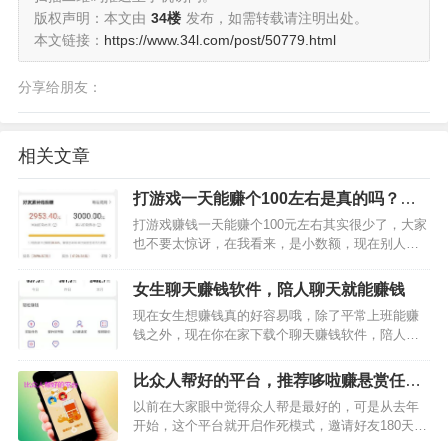
版权声明：本文由
34楼
发布，如需转载请注明出处。
本文链接：
https://www.34l.com/post/50779.html
分享给朋友：
相关文章
打游戏一天能赚个100左右是真的吗？别
人都做到一天赚700了
打游戏赚钱一天能赚个100元左右其实很少了，大家
也不要太惊讶，在我看来，是小数额，现在别人都
一天赚700元了。不信，就看下面人家的收入截图
吧：从上图大家可以看到，人家玩欢乐招财犬一天
女生聊天赚钱软件，陪人聊天就能赚钱
收益有768元多点，他这个收益还不是自己玩到的，
现在女生想赚钱真的好容易哦，除了平常上班能赚
而是通过好…
钱之外，现在你在家下载个聊天赚钱软件，陪人聊
天也能赚钱，没有想到吧？我所说的陪人聊天是非
常正规靠谱的，就是平常的聊天，大家只要加入星
比众人帮好的平台，推荐哆啦赚悬赏任务
月传媒做聊天客服就可以了。这个平台你无论是打
平台
以前在大家眼中觉得众人帮是最好的，可是从去年
字聊天，还是语音，视…
开始，这个平台就开启作死模式，邀请好友180天后
就和你解除关系，试问哪个站长能受得了，因此一