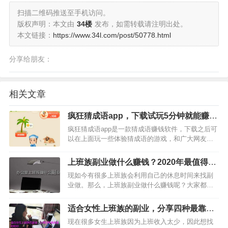
扫描二维码推送至手机访问。
版权声明：本文由
34楼
发布，如需转载请注明出处。
本文链接：
https://www.34l.com/post/50778.html
分享给朋友：
相关文章
疯狂猜成语app，下载试玩5分钟就能赚3
元钱
疯狂猜成语app是一款猜成语赚钱软件，下载之后可
以在上面玩一些体验猜成语的游戏，和广大网友一
起体验中国古老文化成语的魅力，在学习成语知识
的同时，又能赚钱，这对于谁来说，都是挺不错的
上班族副业做什么赚钱？2020年最值得做
吧？这款软件我也下载玩了5分钟左右，已经轻松赚
的靠谱副业推荐
现如今有很多上班族会利用自己的休息时间来找副
到3元了。如下…
业做。那么，上班族副业做什么赚钱呢？大家都知
道，现在有很多副业是不靠谱的，为了让大家少走
弯路，今天小编就跟大家分享几种2020年最值得做
适合女性上班族的副业，分享四种最靠谱
的靠谱副业，还没有了解的朋友，赶紧看下吧。…
的给你
现在很多女生上班族因为上班收入太少，因此想找